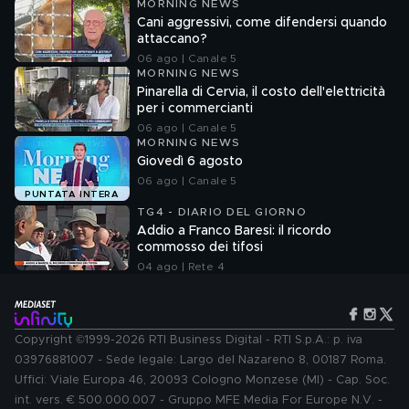
MORNING NEWS
Cani aggressivi, come difendersi quando
attaccano?
06 ago | Canale 5
MORNING NEWS
Pinarella di Cervia, il costo dell'elettricità
per i commercianti
06 ago | Canale 5
MORNING NEWS
Giovedì 6 agosto
06 ago | Canale 5
PUNTATA INTERA
TG4 - DIARIO DEL GIORNO
Addio a Franco Baresi: il ricordo
commosso dei tifosi
04 ago | Rete 4
Copyright ©1999-2026 RTI Business Digital - RTI S.p.A.: p. iva
03976881007 - Sede legale: Largo del Nazareno 8, 00187 Roma.
Uffici: Viale Europa 46, 20093 Cologno Monzese (MI) - Cap. Soc.
int. vers. € 500.000.007 - Gruppo MFE Media For Europe N.V. -