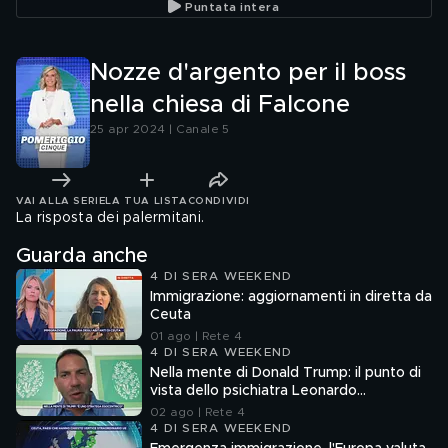
Puntata intera
Nozze d'argento per il boss
nella chiesa di Falcone
25 apr 2024 | Canale 5
VAI ALLA SERIE
LA TUA LISTA
CONDIVIDI
La risposta dei palermitani.
Guarda anche
4 DI SERA WEEKEND
Immigrazione: aggiornamenti in diretta da
Ceuta
01 ago | Rete 4
4 DI SERA WEEKEND
Nella mente di Donald Trump: il punto di
vista dello psichiatra Leonardo
Mendolicchio
02 ago | Rete 4
4 DI SERA WEEKEND