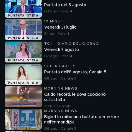
Puntata del 3 agosto
03 ago | Rete 4
PUNTATA INTERA
10 MINUTI
Venerdì 31 luglio
31 lug | Rete 4
PUNTATA INTERA
TG4 - DIARIO DEL GIORNO
Venerdì 7 agosto
07 ago | Rete 4
PUNTATA INTERA
SUPER PARTES
Puntata dell'8 agosto, Canale 5
08 ago | Canale 5
PUNTATA INTERA
MORNING NEWS
Caldo record, le uova cuociono
sull'asfalto
30 lug | Canale 5
MORNING NEWS
Biglietto milionario buttato per errore
nell'immondizia
06 ago | Canale 5