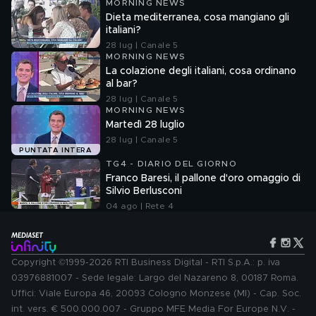
MORNING NEWS
Dieta mediterranea, cosa mangiano gli
italiani?
28 lug | Canale 5
MORNING NEWS
La colazione degli italiani, cosa ordinano
al bar?
28 lug | Canale 5
MORNING NEWS
Martedì 28 luglio
28 lug | Canale 5
PUNTATA INTERA
TG4 - DIARIO DEL GIORNO
Franco Baresi, il pallone d'oro omaggio di
Silvio Berlusconi
04 ago | Rete 4
Copyright ©1999-2026 RTI Business Digital - RTI S.p.A.: p. iva
03976881007 - Sede legale: Largo del Nazareno 8, 00187 Roma.
Uffici: Viale Europa 46, 20093 Cologno Monzese (MI) - Cap. Soc.
int. vers. € 500.000.007 - Gruppo MFE Media For Europe N.V. -