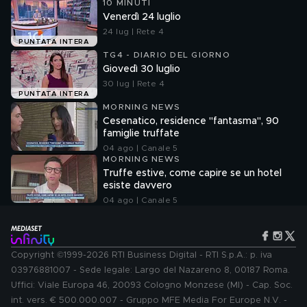
10 MINUTI
Venerdì 24 luglio
24 lug | Rete 4
PUNTATA INTERA
TG4 - DIARIO DEL GIORNO
Giovedì 30 luglio
30 lug | Rete 4
PUNTATA INTERA
MORNING NEWS
Cesenatico, residence "fantasma", 90
famiglie truffate
04 ago | Canale 5
MORNING NEWS
Truffe estive, come capire se un hotel
esiste davvero
04 ago | Canale 5
Copyright ©1999-2026 RTI Business Digital - RTI S.p.A.: p. iva
03976881007 - Sede legale: Largo del Nazareno 8, 00187 Roma.
Uffici: Viale Europa 46, 20093 Cologno Monzese (MI) - Cap. Soc.
int. vers. € 500.000.007 - Gruppo MFE Media For Europe N.V. -