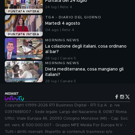
Puntata del 24 luglio
24 lug | Rete 4
PUNTATA INTERA
TG4 - DIARIO DEL GIORNO
Martedì 4 agosto
04 ago | Rete 4
PUNTATA INTERA
MORNING NEWS
La colazione degli italiani, cosa ordinano
al bar?
28 lug | Canale 5
MORNING NEWS
Dieta mediterranea, cosa mangiano gli
italiani?
28 lug | Canale 5
Copyright ©1999-2026 RTI Business Digital - RTI S.p.A.: p. iva
03976881007 - Sede legale: Largo del Nazareno 8, 00187 Roma.
Uffici: Viale Europa 46, 20093 Cologno Monzese (MI) - Cap. Soc.
int. vers. € 500.000.007 - Gruppo MFE Media For Europe N.V. -
Tutti i diritti riservati. Rispetto ai contenuti trasmessi e/o