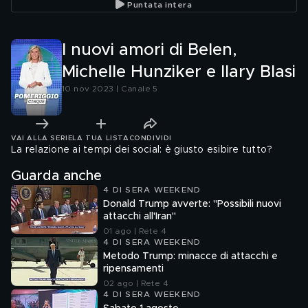
Puntata intera
I nuovi amori di Belen,
Michelle Hunziker e Ilary Blasi
10 nov 2023 | Canale 5
VAI ALLA SERIE
LA TUA LISTA
CONDIVIDI
La relazione ai tempi dei social: è giusto esibire tutto?
Guarda anche
4 DI SERA WEEKEND
Donald Trump avverte: "Possibili nuovi
attacchi all'Iran"
01 ago | Rete 4
4 DI SERA WEEKEND
Metodo Trump: minacce di attacchi e
ripensamenti
02 ago | Rete 4
4 DI SERA WEEKEND