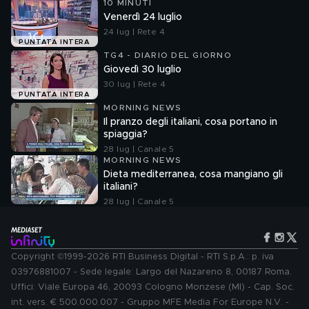
10 MINUTI
Venerdì 24 luglio
24 lug | Rete 4
PUNTATA INTERA
TG4 - DIARIO DEL GIORNO
Giovedì 30 luglio
30 lug | Rete 4
PUNTATA INTERA
MORNING NEWS
Il pranzo degli italiani, cosa portano in
spiaggia?
28 lug | Canale 5
MORNING NEWS
Dieta mediterranea, cosa mangiano gli
italiani?
28 lug | Canale 5
Copyright ©1999-2026 RTI Business Digital - RTI S.p.A.: p. iva
03976881007 - Sede legale: Largo del Nazareno 8, 00187 Roma.
Uffici: Viale Europa 46, 20093 Cologno Monzese (MI) - Cap. Soc.
int. vers. € 500.000.007 - Gruppo MFE Media For Europe N.V. -