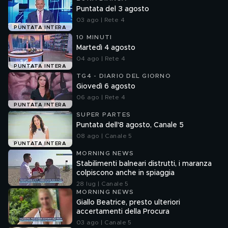
Puntata del 3 agosto
03 ago | Rete 4
PUNTATA INTERA
10 MINUTI
Martedì 4 agosto
04 ago | Rete 4
PUNTATA INTERA
TG4 - DIARIO DEL GIORNO
Giovedì 6 agosto
06 ago | Rete 4
PUNTATA INTERA
SUPER PARTES
Puntata dell'8 agosto, Canale 5
08 ago | Canale 5
PUNTATA INTERA
MORNING NEWS
Stabilimenti balneari distrutti, i maranza
colpiscono anche in spiaggia
28 lug | Canale 5
MORNING NEWS
Giallo Beatrice, presto ulteriori
accertamenti della Procura
03 ago | Canale 5