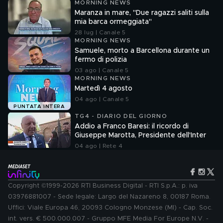
MORNING NEWS
Maranza in mare, "Due ragazzi saliti sulla
mia barca ormeggiata"
28 lug | Canale 5
MORNING NEWS
Samuele, morto a Barcellona durante un
fermo di polizia
03 ago | Canale 5
MORNING NEWS
Martedì 4 agosto
04 ago | Canale 5
PUNTATA INTERA
TG4 - DIARIO DEL GIORNO
Addio a Franco Baresi: il ricordo di
Giuseppe Marotta, Presidente dell'Inter
04 ago | Rete 4
Copyright ©1999-2026 RTI Business Digital - RTI S.p.A.: p. iva
03976881007 - Sede legale: Largo del Nazareno 8, 00187 Roma.
Uffici: Viale Europa 46, 20093 Cologno Monzese (MI) - Cap. Soc.
int. vers. € 500.000.007 - Gruppo MFE Media For Europe N.V. -