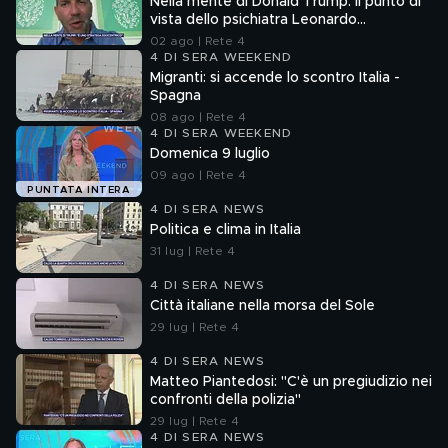
Nella mente di Donald Trump: il punto di
vista dello psichiatra Leonardo
Mendolicchio
02 ago | Rete 4
4 DI SERA WEEKEND
Migranti: si accende lo scontro Italia -
Spagna
08 ago | Rete 4
4 DI SERA WEEKEND
Domenica 9 luglio
09 ago | Rete 4
PUNTATA INTERA
4 DI SERA NEWS
Politica e clima in Italia
31 lug | Rete 4
4 DI SERA NEWS
Città italiane nella morsa del Sole
29 lug | Rete 4
4 DI SERA NEWS
Matteo Piantedosi: "C'è un pregiudizio nei
confronti della polizia"
29 lug | Rete 4
4 DI SERA NEWS