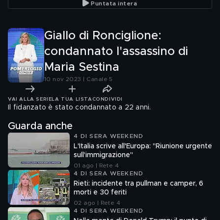
Puntata intera
Giallo di Ronciglione:
condannato l'assassino di
Maria Sestina
10 nov 2023 | Canale 5
VAI ALLA SERIE
LA TUA LISTA
CONDIVIDI
Il fidanzato è stato condannato a 22 anni.
Guarda anche
4 DI SERA WEEKEND
L'Italia scrive all'Europa: "Riunione urgente
sull'immigrazione"
01 ago | Rete 4
4 DI SERA WEEKEND
Rieti: incidente tra pullman e camper, 6
morti e 30 feriti
02 ago | Rete 4
4 DI SERA WEEKEND