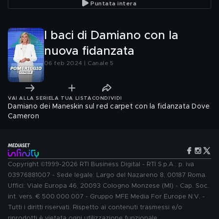
Puntata intera
I baci di Damiano con la
nuova fidanzata
06 feb 2024 | Canale 5
VAI ALLA SERIE
LA TUA LISTA
CONDIVIDI
Damiano dei Maneskin sul red carpet con la fidanzata Dove
Cameron
Copyright ©1999-2026 RTI Business Digital - RTI S.p.A.: p. iva
03976881007 - Sede legale: Largo del Nazareno 8, 00187 Roma.
Uffici: Viale Europa 46, 20093 Cologno Monzese (MI) - Cap. Soc.
int. vers. € 500.000.007 - Gruppo MFE Media For Europe N.V. -
Tutti i diritti riservati. Rispetto ai contenuti trasmessi e/o
riprodotti è vietata ogni utilizzazione funzionale