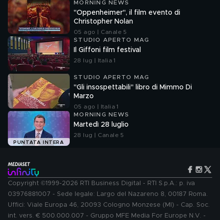
MORNING NEWS
"Oppenheimer", il film evento di
Christopher Nolan
05 ago | Canale 5
STUDIO APERTO MAG
Il Giffoni film festival
28 lug | Italia 1
STUDIO APERTO MAG
"Gli insospettabili" libro di Mimmo Di
Marzo
05 ago | Italia 1
MORNING NEWS
Martedì 28 luglio
28 lug | Canale 5
PUNTATA INTERA
Copyright ©1999-2026 RTI Business Digital - RTI S.p.A.: p. iva
03976881007 - Sede legale: Largo del Nazareno 8, 00187 Roma.
Uffici: Viale Europa 46, 20093 Cologno Monzese (MI) - Cap. Soc.
int. vers. € 500.000.007 - Gruppo MFE Media For Europe N.V. -