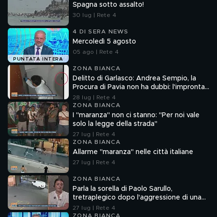
Spagna sotto assalto!
30 lug | Rete 4
4 DI SERA NEWS
Mercoledì 5 agosto
05 ago | Rete 4
PUNTATA INTERA
ZONA BIANCA
Delitto di Garlasco: Andrea Sempio, la
Procura di Pavia non ha dubbi: l'impronta
33 è la pistola fumante
28 lug | Rete 4
ZONA BIANCA
I "maranza" non ci stanno: "Per noi vale
solo la legge della strada"
27 lug | Rete 4
ZONA BIANCA
Allarme "maranza" nelle città italiane
27 lug | Rete 4
ZONA BIANCA
Parla la sorella di Paolo Sarullo,
tretraplegico dopo l'aggressione di una
baby gang
27 lug | Rete 4
ZONA BIANCA