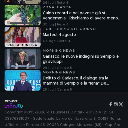
24 lug | Rete 4
ZONA BIANCA
Caldo record e nel pavese già si
vendemmia: "Rischiamo di avere meno
vino"
30 lug | Rete 4
TG4 - DIARIO DEL GIORNO
Martedì 4 agosto
04 ago | Rete 4
PUNTATA INTERA
MORNING NEWS
Garlasco, le nuove indagini su Sempio e
gli sviluppi
29 lug | Canale 5
MORNING NEWS
Delitto di Garlasco, il dialogo tra la
mamma di Sempio e la "Iena" De
Giuseppe nel 2022
29 lug | Canale 5
Copyright ©1999-2026 RTI Business Digital - RTI S.p.A.: p. iva
03976881007 - Sede legale: Largo del Nazareno 8, 00187 Roma.
Uffici: Viale Europa 46, 20093 Cologno Monzese (MI) - Cap. Soc.