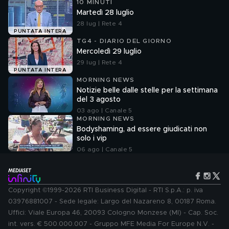
10 MINUTI
Martedì 28 luglio
28 lug | Rete 4
PUNTATA INTERA
TG4 - DIARIO DEL GIORNO
Mercoledì 29 luglio
29 lug | Rete 4
PUNTATA INTERA
MORNING NEWS
Notizie belle dalle stelle per la settimana
del 3 agosto
03 ago | Canale 5
MORNING NEWS
Bodyshaming, ad essere giudicati non
solo i vip
06 ago | Canale 5
Copyright ©1999-2026 RTI Business Digital - RTI S.p.A.: p. iva
03976881007 - Sede legale: Largo del Nazareno 8, 00187 Roma.
Uffici: Viale Europa 46, 20093 Cologno Monzese (MI) - Cap. Soc.
int. vers. € 500.000.007 - Gruppo MFE Media For Europe N.V. -