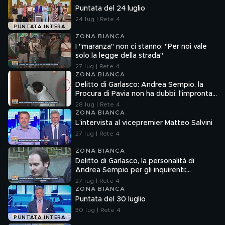
Puntata del 24 luglio
24 lug | Rete 4
PUNTATA INTERA
ZONA BIANCA
I "maranza" non ci stanno: "Per noi vale
solo la legge della strada"
27 lug | Rete 4
ZONA BIANCA
Delitto di Garlasco: Andrea Sempio, la
Procura di Pavia non ha dubbi: l'impronta
33 è la pistola fumante
28 lug | Rete 4
ZONA BIANCA
L'intervista al vicepremier Matteo Salvini
27 lug | Rete 4
ZONA BIANCA
Delitto di Garlasco, la personalità di
Andrea Sempio per gli inquirenti:
"Ossessionato e bugiardo"
27 lug | Rete 4
ZONA BIANCA
Puntata del 30 luglio
30 lug | Rete 4
PUNTATA INTERA