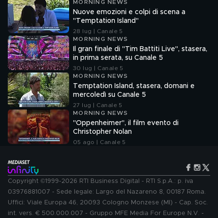
MORNING NEWS
Nuove emozioni e colpi di scena a
"Temptation Island"
28 lug | Canale 5
MORNING NEWS
Il gran finale di "Tim Battiti Live", stasera,
in prima serata, su Canale 5
30 lug | Canale 5
MORNING NEWS
Temptation Island, stasera, domani e
mercoledì su Canale 5
27 lug | Canale 5
MORNING NEWS
"Oppenheimer", il film evento di
Christopher Nolan
05 ago | Canale 5
Copyright ©1999-2026 RTI Business Digital - RTI S.p.A.: p. iva
03976881007 - Sede legale: Largo del Nazareno 8, 00187 Roma.
Uffici: Viale Europa 46, 20093 Cologno Monzese (MI) - Cap. Soc.
int. vers. € 500.000.007 - Gruppo MFE Media For Europe N.V. -