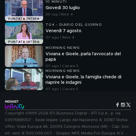
10 MINUTI
Giovedì 30 luglio
30 lug | Rete 4
PUNTATA INTERA
TG4 - DIARIO DEL GIORNO
Venerdì 7 agosto
07 ago | Rete 4
PUNTATA INTERA
MORNING NEWS
Viviana e Gioele, parla l'avvocato del
papà
07 ago | Canale 5
MORNING NEWS
Viviana e Gioele, la famiglia chiede di
riaprire le indagini
07 ago | Canale 5
Copyright ©1999-2026 RTI Business Digital - RTI S.p.A.: p. iva
03976881007 - Sede legale: Largo del Nazareno 8, 00187 Roma.
Uffici: Viale Europa 46, 20093 Cologno Monzese (MI) - Cap. Soc.
int. vers. € 500.000.007 - Gruppo MFE Media For Europe N.V. -