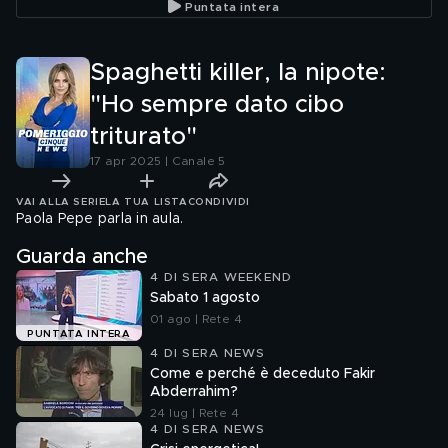
Puntata intera
Spaghetti killer, la nipote:
"Ho sempre dato cibo
triturato"
17 apr 2025 | Canale 5
VAI ALLA SERIE
LA TUA LISTA
CONDIVIDI
Paola Pepe parla in aula.
Guarda anche
4 DI SERA WEEKEND
Sabato 1 agosto
01 ago | Rete 4
PUNTATA INTERA
4 DI SERA NEWS
Come e perché è deceduto Fakir
Abderrahim?
24 lug | Rete 4
4 DI SERA NEWS