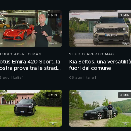
3 MIN
2 MIN
TUDIO APERTO MAG
STUDIO APERTO MAG
otus Emira 420 Sport, la
Kia Seltos, una versatilit
ostra prova tra le strade
fuori dal comune
ell'Inghilterra
 ago | Italia 1
06 ago | Italia 1
3 MIN
3 MIN