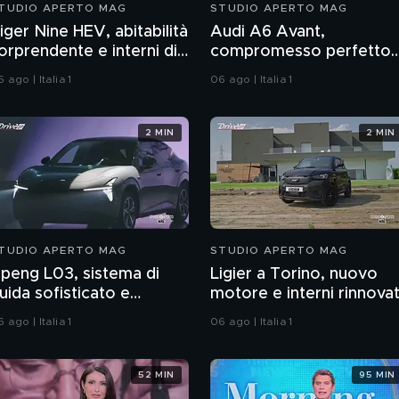
TUDIO APERTO MAG
STUDIO APERTO MAG
iger Nine HEV, abitabilità
Audi A6 Avant,
orprendente e interni di
compromesso perfetto
ualità
tra aerodinamica e
 ago | Italia 1
06 ago | Italia 1
famiglia
2 MIN
2 MIN
TUDIO APERTO MAG
STUDIO APERTO MAG
peng L03, sistema di
Ligier a Torino, nuovo
uida sofisticato e
motore e interni rinnovat
spirazioni per il futuro
 ago | Italia 1
06 ago | Italia 1
52 MIN
95 MIN