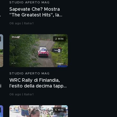
STUDIO APERTO MAG
Sapevate Che? Mostra
"The Greatest Hits", la
Ferrari di Mario Del
06 ago | Italia 1
Monaco
2 MIN
STUDIO APERTO MAG
WRC Rally di Finlandia,
i
l'esito della decima tappa
del mondiale
06 ago | Italia 1
5 MIN