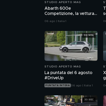
STUDIO APERTO MAG
S
Abarth 600e
T
Competizione, la vettura
s
più potente della casa
q
06 ago | Italia 1
06
30 MIN
STUDIO APERTO MAG
S
La puntata del 6 agosto
X
#DriveUp
g
a
06 ago | Italia 1
06
PUNTATA INTERA
33 SEC