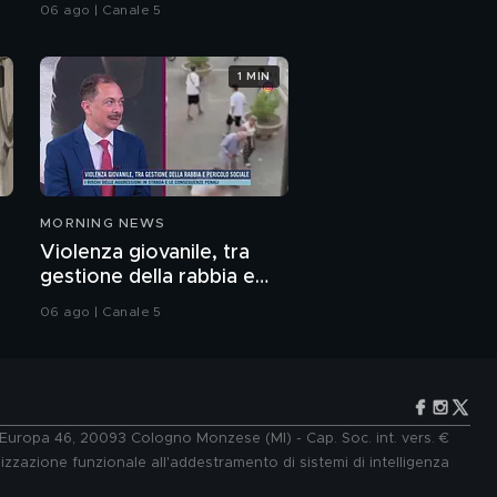
randagio
06 ago | Canale 5
1 MIN
MORNING NEWS
Violenza giovanile, tra
gestione della rabbia e
pericolo sociale: parla il
06 ago | Canale 5
Prof. Pierpaolo Limone
e Europa 46, 20093 Cologno Monzese (MI) - Cap. Soc. int. vers. €
lizzazione funzionale all'addestramento di sistemi di intelligenza