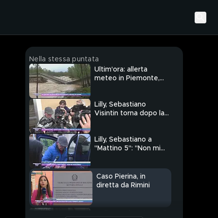
Nella stessa puntata
Ultim'ora: allerta
meteo in Piemonte,
muore un 92enne
Lilly, Sebastiano
Visintin torna dopo la
vacanza in Austria
Lilly, Sebastiano a
"Mattino 5": "Non mi
nascondo"
Caso Pierina, in
diretta da Rimini
In diretta da Trieste, il