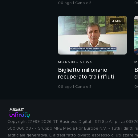
06 ago | Canale 5
0
4 MIN
MORNING NEWS
M
Biglietto milionario
B
recuperato tra i rifiuti
d
06 ago | Canale 5
0
Copyright ©1999-2026 RTI Business Digital - RTI S.p.A.: p. iva 039
500.000.007 - Gruppo MFE Media For Europe N.V. - Tutti i diritti ris
artificiale generativa. È altresì fatto divieto espresso di utilizzare