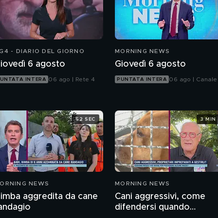
G4 - DIARIO DEL GIORNO
MORNING NEWS
iovedì 6 agosto
Giovedì 6 agosto
06 ago | Rete 4
06 ago | Canale
UNTATA INTERA
PUNTATA INTERA
52 SEC
3 MIN
ORNING NEWS
MORNING NEWS
imba aggredita da cane
Cani aggressivi, come
andagio
difendersi quando