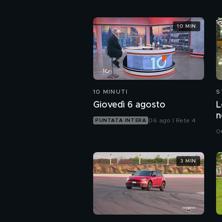
10 MIN
10 MINUTI
S
Giovedì 6 agosto
L
n
06 ago | Rete 4
PUNTATA INTERA
d
06
3 MIN