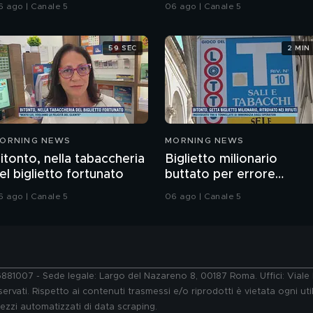
attaccano?
6 ago | Canale 5
06 ago | Canale 5
59 SEC
2 MIN
ORNING NEWS
MORNING NEWS
itonto, nella tabaccheria
Biglietto milionario
el biglietto fortunato
buttato per errore
nell'immondizia
6 ago | Canale 5
06 ago | Canale 5
76881007 - Sede legale: Largo del Nazareno 8, 00187 Roma. Uffici: Vial
ervati. Rispetto ai contenuti trasmessi e/o riprodotti è vietata ogni uti
 mezzi automatizzati di data scraping.