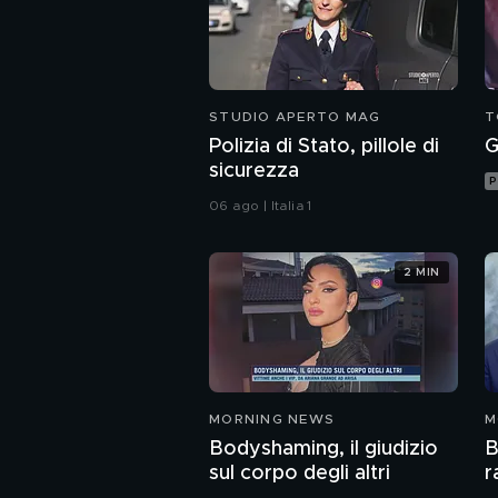
STUDIO APERTO MAG
T
Polizia di Stato, pillole di
G
sicurezza
P
06 ago | Italia 1
2 MIN
MORNING NEWS
M
Bodyshaming, il giudizio
B
sul corpo degli altri
r