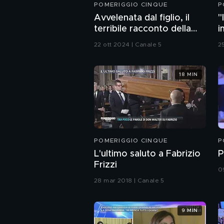
POMERIGGIO CINQUE
P
Avvelenata dal figlio, il
"
terribile racconto della
i
mamma
v
22 ott 2024 | Canale 5
25
18 MIN
POMERIGGIO CINQUE
P
L'ultimo saluto a Fabrizio
P
Frizzi
0
28 mar 2018 | Canale 5
9 MIN