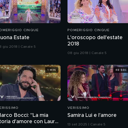
OMERIGGIO CINQUE
POMERIGGIO CINQUE
uona Estate
L'oroscopo dell'estate
2018
8 giu 2018 | Canale 5
08 giu 2018 | Canale 5
1 MIN
48 SEC
ERISSIMO
VERISSIMO
arco Bocci: "La mia
Samira Lui e l'amore
toria d'amore con Laura
13 set 2025 | Canale 5