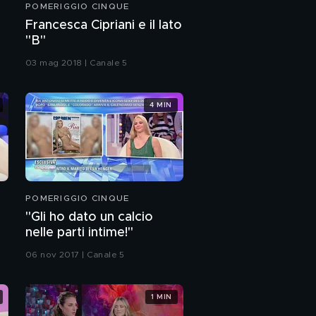
POMERIGGIO CINQUE
Francesca Cipriani e il lato
"B"
03 mag 2018 | Canale 5
4 MIN
POMERIGGIO CINQUE
"Gli ho dato un calcio
nelle parti intime!"
06 nov 2017 | Canale 5
1 MIN