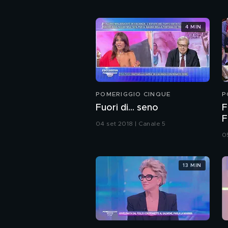
4 MIN
POMERIGGIO CINQUE
P
Fuori di... seno
F
F
04 set 2018 | Canale 5
0
13 MIN