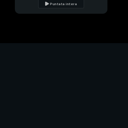
Puntata intera
"Non ricordiamo baci
tra noi..."
"Fuori dal GF è molto
peggio"
Svuotafrigo -
Superdessert
Questa sera al GF...