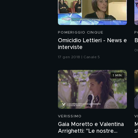
POMERIGGIO CINQUE
P
Omicidio Lettieri - News e
B
interviste
0
17 gen 2018 | Canale 5
1 MIN
VERISSIMO
V
Gaia Moretto e Valentina
M
Arrighetti: "Le nostre
s