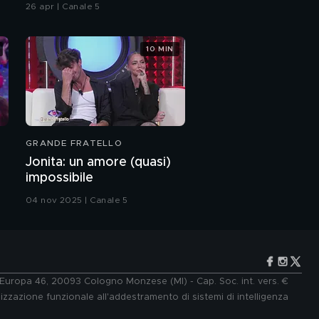
26 apr | Canale 5
10 MIN
GRANDE FRATELLO
Jonita: un amore (quasi)
impossibile
04 nov 2025 | Canale 5
e Europa 46, 20093 Cologno Monzese (MI) - Cap. Soc. int. vers. €
lizzazione funzionale all'addestramento di sistemi di intelligenza