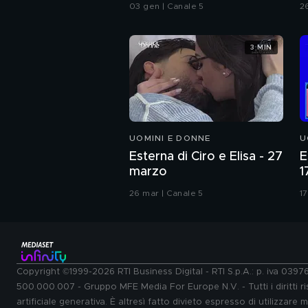
promesse"
C
03 gen | Canale 5
2
3 MIN
UOMINI E DONNE
U
Esterna di Ciro e Elisa - 27
E
marzo
1
26 mar | Canale 5
17
Copyright ©1999-2026 RTI Business Digital - RTI S.p.A.: p. iva 039
500.000.007 - Gruppo MFE Media For Europe N.V. - Tutti i diritti ris
artificiale generativa. È altresì fatto divieto espresso di utilizzare