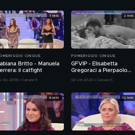
7 MIN
2 MIN
OMERIGGIO CINQUE
POMERIGGIO CINQUE
abiana Britto - Manuela
GFVIP - Elisabetta
errera: il catfight
Gregoraci a Pierpaolo
Petrelli: ''Non siamo
5 dic 2018 | Canale 5
02 ott 2020 | Canale 5
fidanzati''
9 MIN
12 MIN