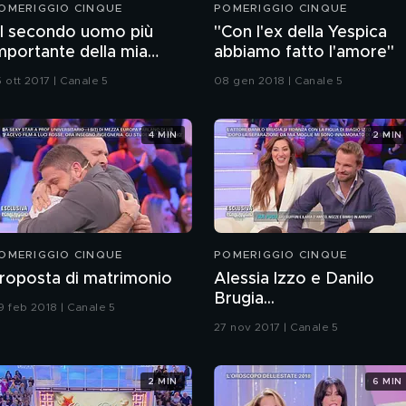
OMERIGGIO CINQUE
POMERIGGIO CINQUE
Il secondo uomo più
"Con l'ex della Yespica
mportante della mia
abbiamo fatto l'amore"
ita..."
 ott 2017 | Canale 5
08 gen 2018 | Canale 5
4 MIN
2 MIN
OMERIGGIO CINQUE
POMERIGGIO CINQUE
roposta di matrimonio
Alessia Izzo e Danilo
Brugia...
9 feb 2018 | Canale 5
27 nov 2017 | Canale 5
2 MIN
6 MIN