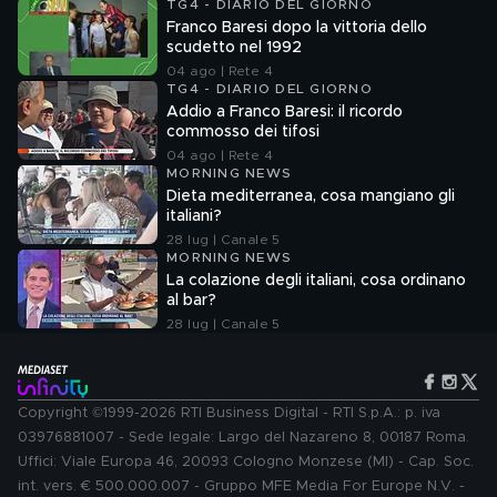
TG4 - DIARIO DEL GIORNO
Franco Baresi dopo la vittoria dello
scudetto nel 1992
04 ago | Rete 4
TG4 - DIARIO DEL GIORNO
Addio a Franco Baresi: il ricordo
commosso dei tifosi
04 ago | Rete 4
MORNING NEWS
Dieta mediterranea, cosa mangiano gli
italiani?
28 lug | Canale 5
MORNING NEWS
La colazione degli italiani, cosa ordinano
al bar?
28 lug | Canale 5
Copyright ©1999-2026 RTI Business Digital - RTI S.p.A.: p. iva
03976881007 - Sede legale: Largo del Nazareno 8, 00187 Roma.
Uffici: Viale Europa 46, 20093 Cologno Monzese (MI) - Cap. Soc.
int. vers. € 500.000.007 - Gruppo MFE Media For Europe N.V. -