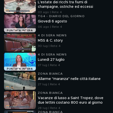
L'estate dei ricchi tra fiumi di
champagne, ostriche ed eccessi
03 ago | Rete 4
TG4 - DIARIO DEL GIORNO
Giovedì 6 agosto
06 ago | Rete 4
PUNTATA INTERA
4 DI SERA NEWS
M5S & C. story
30 lug | Rete 4
4 DI SERA NEWS
Lunedì 27 luglio
27 lug | Rete 4
PUNTATA INTERA
ZONA BIANCA
Allarme "maranza" nelle città italiane
27 lug | Rete 4
ZONA BIANCA
Vacanze di lusso a Saint Tropez, dove
due lettini costano 800 euro al giorno
28 lug | Rete 4
ZONA BIANCA