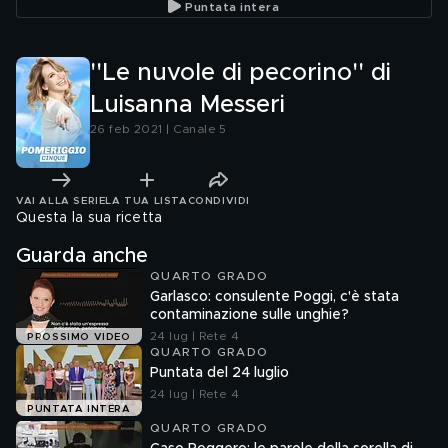
Puntata intera
''Le nuvole di pecorino'' di
Luisanna Messeri
26 feb 2021 | Canale 5
VAI ALLA SERIE
LA TUA LISTA
CONDIVIDI
Questa la sua ricetta
Guarda anche
QUARTO GRADO
Garlasco: consulente Poggi, c'è stata
contaminazione sulle unghie?
24 lug | Rete 4
PROSSIMO VIDEO
QUARTO GRADO
Puntata del 24 luglio
24 lug | Rete 4
PUNTATA INTERA
QUARTO GRADO