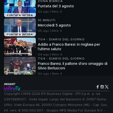
ZONA BIANCA
Puntata del 3 agosto
03 ago | Rete 4
PUNTATA INTERA
10 MINUTI
Mercoledì 5 agosto
05 ago | Rete 4
PUNTATA INTERA
TG4 - DIARIO DEL GIORNO
Addio a Franco Baresi: in migliaia per
l'ultimo saluto
04 ago | Rete 4
TG4 - DIARIO DEL GIORNO
Franco Baresi, il pallone d'oro omaggio di
Silvio Berlusconi
04 ago | Rete 4
Copyright ©1999-2026 RTI Business Digital - RTI S.p.A.: p. iva
03976881007 - Sede legale: Largo del Nazareno 8, 00187 Roma.
Uffici: Viale Europa 46, 20093 Cologno Monzese (MI) - Cap. Soc.
int. vers. € 500.000.007 - Gruppo MFE Media For Europe N.V. -