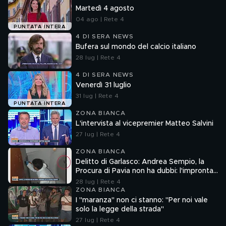
Martedì 4 agosto
04 ago | Rete 4
PUNTATA INTERA
4 DI SERA NEWS
Bufera sul mondo del calcio italiano
28 lug | Rete 4
4 DI SERA NEWS
Venerdì 31 luglio
31 lug | Rete 4
PUNTATA INTERA
ZONA BIANCA
L'intervista al vicepremier Matteo Salvini
27 lug | Rete 4
ZONA BIANCA
Delitto di Garlasco: Andrea Sempio, la
Procura di Pavia non ha dubbi: l'impronta
33 è la pistola fumante
28 lug | Rete 4
ZONA BIANCA
I "maranza" non ci stanno: "Per noi vale
solo la legge della strada"
27 lug | Rete 4