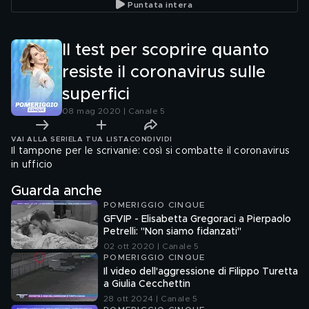
Puntata intera
a chiuderli"
Il test per scoprire quanto
resiste il coronavirus sulle
superfici
08 mag 2020 | Canale 5
VAI ALLA SERIE
LA TUA LISTA
CONDIVIDI
Il tampone per le scrivanie: così si combatte il coronavirus
in ufficio
Guarda anche
POMERIGGIO CINQUE
GFVIP - Elisabetta Gregoraci a Pierpaolo
Petrelli: ''Non siamo fidanzati''
02 ott 2020 | Canale 5
POMERIGGIO CINQUE
Il video dell'aggressione di Filippo Turetta
a Giulia Cecchettin
28 ott 2024 | Canale 5