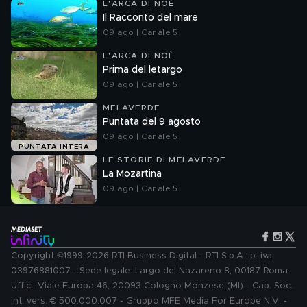
L'ARCA DI NOÈ
Il Racconto del mare
09 ago | Canale 5
L'ARCA DI NOÈ
Prima del letargo
09 ago | Canale 5
MELAVERDE
Puntata del 9 agosto
09 ago | Canale 5
PUNTATA INTERA
LE STORIE DI MELAVERDE
La Mozartina
09 ago | Canale 5
Copyright ©1999-2026 RTI Business Digital - RTI S.p.A.: p. iva
03976881007 - Sede legale: Largo del Nazareno 8, 00187 Roma.
Uffici: Viale Europa 46, 20093 Cologno Monzese (MI) - Cap. Soc.
int. vers. € 500.000.007 - Gruppo MFE Media For Europe N.V. -