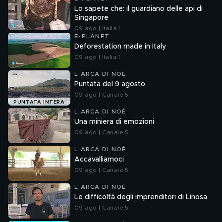
Lo sapete che: il guardiano delle api di
Singapore
09 ago | Italia 1
E-PLANET
Deforestation made in Italy
09 ago | Italia 1
L'ARCA DI NOÈ
Puntata del 9 agosto
09 ago | Canale 5
PUNTATA INTERA
L'ARCA DI NOÈ
Una miniera di emozioni
09 ago | Canale 5
L'ARCA DI NOÈ
Accavalliamoci
09 ago | Canale 5
L'ARCA DI NOÈ
Le difficoltà degli imprenditori di Linosa
09 ago | Canale 5