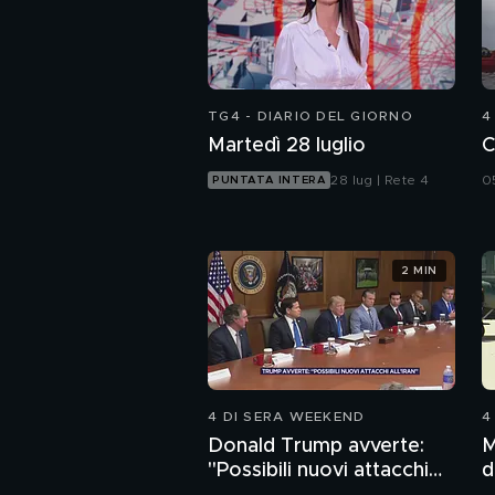
TG4 - DIARIO DEL GIORNO
4
Martedì 28 luglio
C
28 lug | Rete 4
0
PUNTATA INTERA
2 MIN
4 DI SERA WEEKEND
4
Donald Trump avverte:
M
"Possibili nuovi attacchi
d