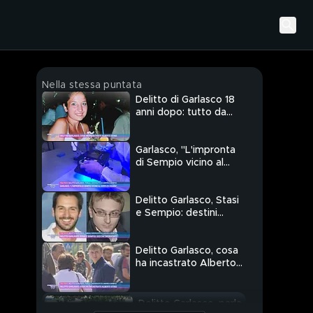
Nella stessa puntata
Delitto di Garlasco 18
anni dopo: tutto da
rifare?
Garlasco, "L'impronta
di Sempio vicino al
corpo di Chiara"
Delitto Garlasco, Stasi
e Sempio: destini
incrociati
Delitto Garlasco, cosa
ha incastrato Alberto
Stasi
Delitto Garlasco, parla