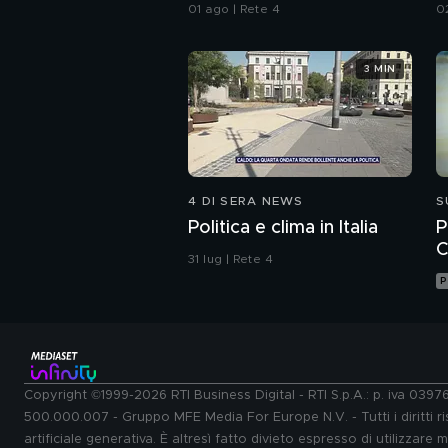
all'Iran"
01 ago | Rete 4
0
3 MIN
4 DI SERA NEWS
S
Politica e clima in Italia
P
C
31 lug | Rete 4
P
Copyright ©1999-2026 RTI Business Digital - RTI S.p.A.: p. iva 039
500.000.007 - Gruppo MFE Media For Europe N.V. - Tutti i diritti ris
artificiale generativa. È altresì fatto divieto espresso di utilizzare