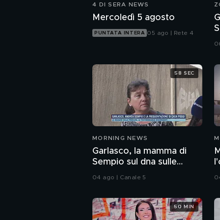
4 DI SERA NEWS
Z
Mercoledì 5 agosto
G
S
05 ago | Rete 4
PUNTATA INTERA
i
0
58 SEC
MORNING NEWS
M
Garlasco, la mamma di
Mil
Sempio sul dna sulle
l
unghie di Chiara
D
04 ago | Canale 5
0
50 MIN