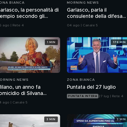
ONA BIANCA
MORNING NEWS
arlasco, la personalità di
Garlasco, parla il
empio secondo gli
consulente della difesa
nquirenti
Palmegiani
6 ago | Rete 4
04 ago | Canale 5
1 MIN
178 MIN
ORNING NEWS
ZONA BIANCA
ano, un anno fa
Puntata del 27 luglio
'omicidio di Silvana
27 lug | Rete 4
PUNTATA INTERA
amato
4 ago | Canale 5
3 MIN
3 MIN