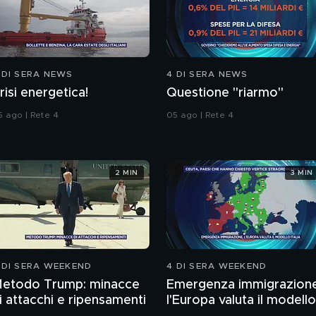
 DI SERA NEWS
4 DI SERA NEWS
risi energetica!
Questione "riarmo"
5 ago | Rete 4
05 ago | Rete 4
2 MIN
3 MIN
 DI SERA WEEKEND
4 DI SERA WEEKEND
etodo Trump: minacce
Emergenza immigrazion
i attacchi e ripensamenti
l'Europa valuta il modello