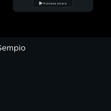
l'avvocato di Andrea
Puntata intera
Sempio
Omicidio Fregene:
Stefania uccisa, la
nuora in carcere
PROSSIMO VIDEO
Delitto Fregene,
venerdì i Ris
torneranno nella
 Sempio
villetta
Delitto Fregene, le
parole dell'avvocato
dell'indagata
Carmela Quaranta,
arrestato l'ex: il giallo
degli orari
Carmela Quaranta,
aggredita pochi giorni
prima del delitto
Truffe, nonno
Giuseppe: "Ho 91 anni