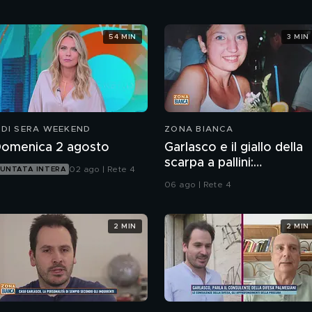
54 MIN
3 MIN
 DI SERA WEEKEND
ZONA BIANCA
omenica 2 agosto
Garlasco e il giallo della
scarpa a pallini:
02 ago | Rete 4
UNTATA INTERA
compatibile col piede di
06 ago | Rete 4
Sempio?
2 MIN
2 MIN