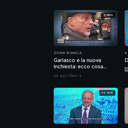
2 MIN
ZONA BIANCA
4
Garlasco e la nuova
D
inchiesta: ecco cosa
P
pensa il pool difensivo di
06 ago | Rete 4
Sempio
55 MIN