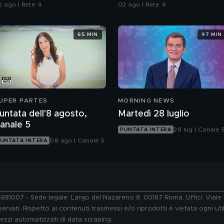
Italia
2 ago | Rete 4
02 ago | Rete 4
65 MIN
97 MIN
UPER PARTES
MORNING NEWS
untata dell'8 agosto,
Martedì 28 luglio
anale 5
28 lug | Canale 
PUNTATA INTERA
08 ago | Canale 5
UNTATA INTERA
76881007 - Sede legale: Largo del Nazareno 8, 00187 Roma. Uffici: Vial
ervati. Rispetto ai contenuti trasmessi e/o riprodotti è vietata ogni uti
 mezzi automatizzati di data scraping.