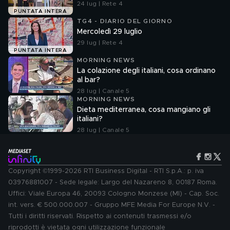
24 lug | Rete 4
PUNTATA INTERA
TG4 - DIARIO DEL GIORNO
Mercoledì 29 luglio
29 lug | Rete 4
PUNTATA INTERA
MORNING NEWS
La colazione degli italiani, cosa ordinano
al bar?
28 lug | Canale 5
MORNING NEWS
Dieta mediterranea, cosa mangiano gli
italiani?
28 lug | Canale 5
Copyright ©1999-2026 RTI Business Digital - RTI S.p.A.: p. iva
03976881007 - Sede legale: Largo del Nazareno 8, 00187 Roma.
Uffici: Viale Europa 46, 20093 Cologno Monzese (MI) - Cap. Soc.
int. vers. € 500.000.007 - Gruppo MFE Media For Europe N.V. -
Tutti i diritti riservati. Rispetto ai contenuti trasmessi e/o
riprodotti è vietata ogni utilizzazione funzionale