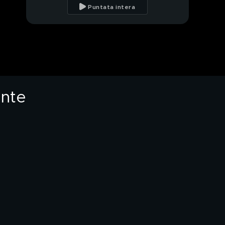
stalker rinviata a
Puntata intera
giudizio
Il valore di un "Post"
Asia Gianese sotto
accusa
ente
Luciano Spinelli:
conosciamolo meglio
Denis Dosio superstar
Luciano Spinelli: la
lezione di Tik Tok
Denis Dosio: il nuovo
taglio di capelli