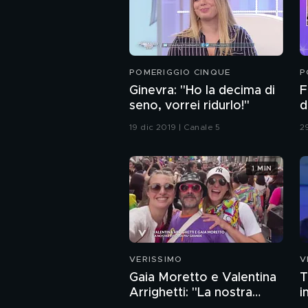
POMERIGGIO CINQUE
P
Ginevra: "Ho la decima di
F
seno, vorrei ridurlo!"
d
19 dic 2019 | Canale 5
2
1 MIN
VERISSIMO
V
Gaia Moretto e Valentina
T
Arrighetti: "La nostra
i