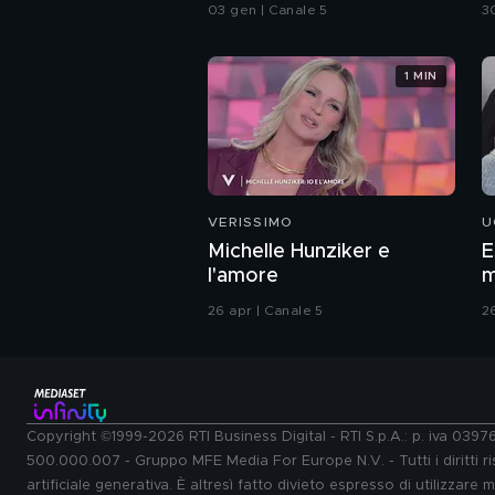
vittoria più grande"
T
03 gen | Canale 5
3
1 MIN
VERISSIMO
U
Michelle Hunziker e
E
l'amore
m
26 apr | Canale 5
2
Copyright ©1999-2026 RTI Business Digital - RTI S.p.A.: p. iva 039
500.000.007 - Gruppo MFE Media For Europe N.V. - Tutti i diritti ris
artificiale generativa. È altresì fatto divieto espresso di utilizzare