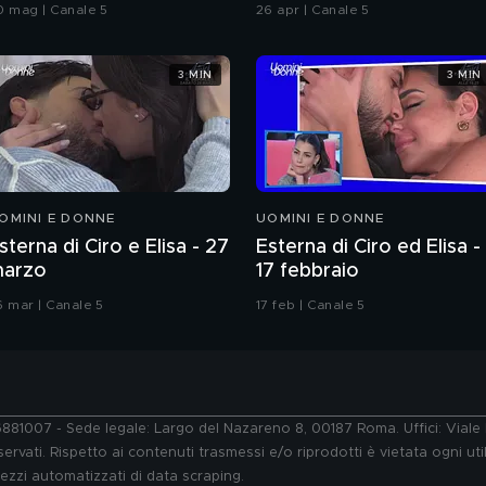
offanin
Chiatti"
0 mag | Canale 5
26 apr | Canale 5
3 MIN
3 MIN
OMINI E DONNE
UOMINI E DONNE
sterna di Ciro e Elisa - 27
Esterna di Ciro ed Elisa -
arzo
17 febbraio
6 mar | Canale 5
17 feb | Canale 5
76881007 - Sede legale: Largo del Nazareno 8, 00187 Roma. Uffici: Vial
ervati. Rispetto ai contenuti trasmessi e/o riprodotti è vietata ogni uti
 mezzi automatizzati di data scraping.