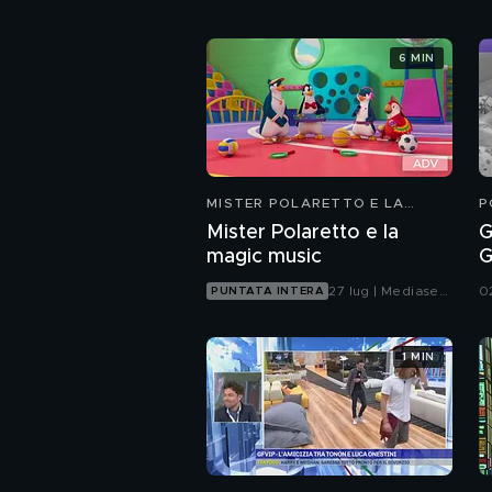
6 MIN
MISTER POLARETTO E LA
P
MAGIC MUSIC
Mister Polaretto e la
G
magic music
G
P
27 lug | Mediaset
0
PUNTATA INTERA
f
Infinity
1 MIN