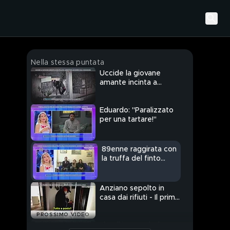
Nella stessa puntata
Uccide la giovane
amante incinta a
coltellate
Eduardo: "Paralizzato
per una tartare!"
89enne raggirata con
la truffa del finto
incidente
Anziano sepolto in
casa dai rifiuti - Il primo
fine settimana nella
PROSSIMO VIDEO
nuova casa
Fiorella Mannoia: la