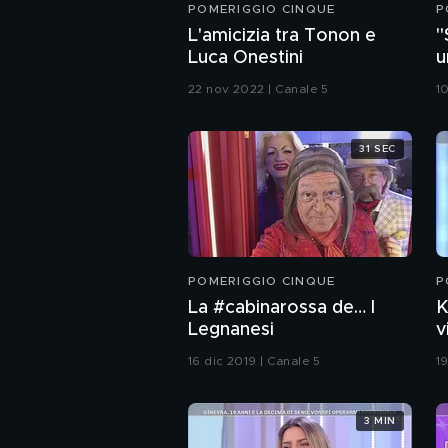
POMERIGGIO CINQUE
P
L'amicizia tra Tonon e
"
Luca Onestini
u
22 nov 2022 | Canale 5
10
31 SEC
POMERIGGIO CINQUE
P
La #cabinarossa de… I
K
Legnanesi
v
G
16 dic 2019 | Canale 5
1
3 MIN