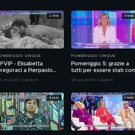
2 MIN
4 MIN
OMERIGGIO CINQUE
POMERIGGIO CINQUE
FVIP - Elisabetta
Pomeriggio 5: grazie a
regoraci a Pierpaolo
tutti per essere stati con
etrelli: ''Non siamo
noi
2 ott 2020 | Canale 5
06 giu 2025 | Canale 5
idanzati''
9 MIN
1 MIN