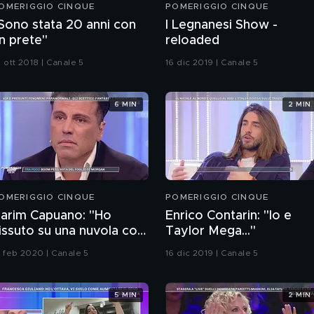
OMERIGGIO CINQUE
POMERIGGIO CINQUE
Sono stata 20 anni con
I Legnanesi Show -
n prete"
reloaded
 ott 2018 | Canale 5
16 dic 2019 | Canale 5
6 MIN
2 MIN
OMERIGGIO CINQUE
POMERIGGIO CINQUE
arim Capuano: "Ho
Enrico Contarin: "Io e
issuto su una nuvola con
Taylor Mega..."
esù"
9 feb 2020 | Canale 5
16 dic 2019 | Canale 5
5 MIN
2 MIN