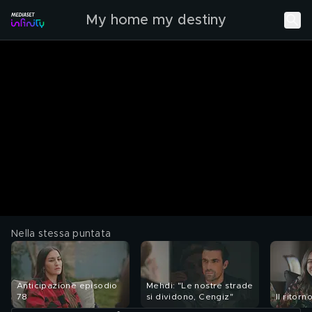
My home my destiny
Nella stessa puntata
Anticipazione episodio
Mehdi: "Le nostre strade
78
si dividono, Cengiz"
Il ritorn