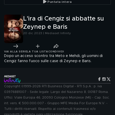
Puntata intera
L'ira di Cengiz si abbatte su
Zeynep e Baris
20 dic 2023 | Mediaset Infinity
VAI ALLA SERIE
LA TUA LISTA
CONDIVIDI
Dopo un acceso scontro tra Meto e Mehdi, gli uomini di
Cengiz fanno fuoco sulle case di Zeynep e Baris.
Copyright ©1999-2026 RTI Business Digital - RTI S.p.A.: p. iva
03976881007 - Sede legale: Largo del Nazareno 8, 00187 Roma.
Uffici: Viale Europa 46, 20093 Cologno Monzese (MI) - Cap. Soc.
int. vers. € 500.000.007 - Gruppo MFE Media For Europe N.V. -
Tutti i diritti riservati. Rispetto ai contenuti trasmessi e/o
riprodotti è vietata ogni utilizzazione funzionale