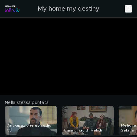
My home my destiny
Nella stessa puntata
Anticipazione episodio
Mehdi e 
33
L'annuncio di Mehdi
Sakine