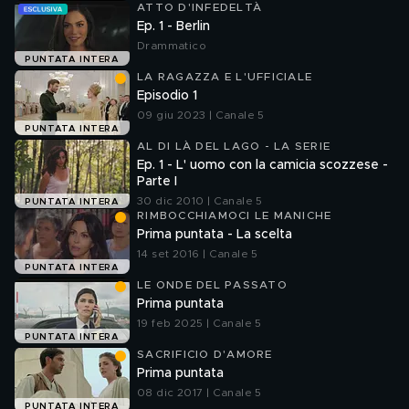
ATTO D'INFEDELTÀ
Ep. 1 - Berlin
Drammatico
PUNTATA INTERA
LA RAGAZZA E L'UFFICIALE
Episodio 1
09 giu 2023 | Canale 5
PUNTATA INTERA
AL DI LÀ DEL LAGO - LA SERIE
Ep. 1 - L' uomo con la camicia scozzese -
Parte I
30 dic 2010 | Canale 5
PUNTATA INTERA
RIMBOCCHIAMOCI LE MANICHE
Prima puntata - La scelta
14 set 2016 | Canale 5
PUNTATA INTERA
LE ONDE DEL PASSATO
Prima puntata
19 feb 2025 | Canale 5
PUNTATA INTERA
SACRIFICIO D'AMORE
Prima puntata
08 dic 2017 | Canale 5
PUNTATA INTERA