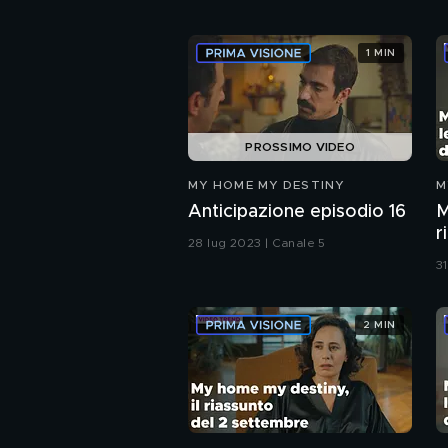
1 MIN
PROSSIMO VIDEO
MY HOME MY DESTINY
M
Anticipazione episodio 16
M
r
28 lug 2023 | Canale 5
d
3
a
2 MIN