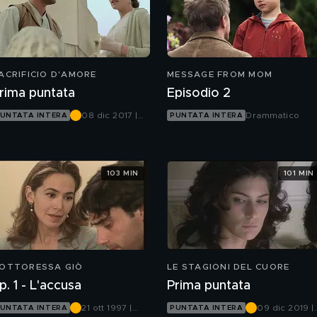
ACRIFICIO D'AMORE
MESSAGE FROM MOM
rima puntata
Episodio 2
08 dic 2017 |
Drammatico
UNTATA INTERA
PUNTATA INTERA
Canale 5
103 MIN
101 MIN
OTTORESSA GIÒ
LE STAGIONI DEL CUORE
p. 1 - L'accusa
Prima puntata
21 ott 1997 |
09 dic 2019 |
UNTATA INTERA
PUNTATA INTERA