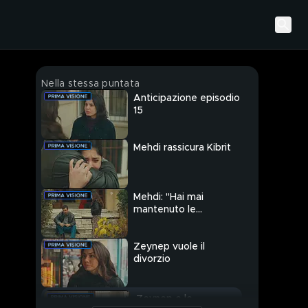
Nella stessa puntata
Anticipazione episodio
15
Mehdi rassicura Kibrit
Mehdi: "Hai mai
mantenuto le
promesse, Zeynep?"
Zeynep vuole il
divorzio
Zeynep e le