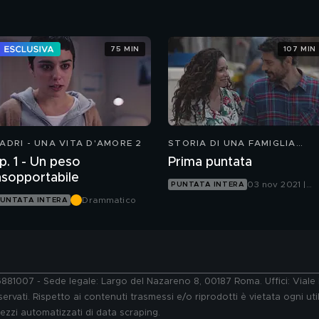
Canale 5
Canale 5
75 MIN
107 MIN
ADRI - UNA VITA D'AMORE 2
STORIA DI UNA FAMIGLIA
PERBENE
p. 1 - Un peso
Prima puntata
nsopportabile
03 nov 2021 |
PUNTATA INTERA
Canale 5
Drammatico
UNTATA INTERA
76881007 - Sede legale: Largo del Nazareno 8, 00187 Roma. Uffici: Vial
ervati. Rispetto ai contenuti trasmessi e/o riprodotti è vietata ogni uti
 mezzi automatizzati di data scraping.