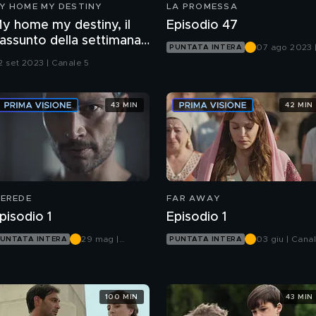
Y HOME MY DESTINY
LA PROMESSA
y home my destiny, il
Episodio 47
iassunto della settimana
07 ago 2023 
PUNTATA INTERA
al 28 agosto al 2
Canale 5
2 set 2023 | Canale 5
ettembre
43 MIN
42 MIN
'EREDE
FAR AWAY
pisodio 1
Episodio 1
29 mag |
03 giu | Cana
UNTATA INTERA
PUNTATA INTERA
Canale 5
5
100 MIN
43 MIN