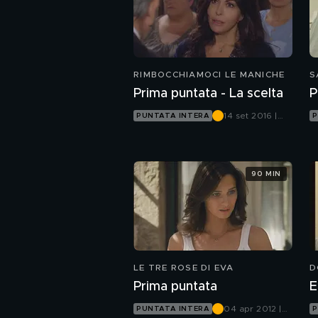
RIMBOCCHIAMOCI LE MANICHE
S
Prima puntata - La scelta
P
14 set 2016 |
PUNTATA INTERA
P
Canale 5
90 MIN
LE TRE ROSE DI EVA
D
Prima puntata
E
04 apr 2012 |
PUNTATA INTERA
P