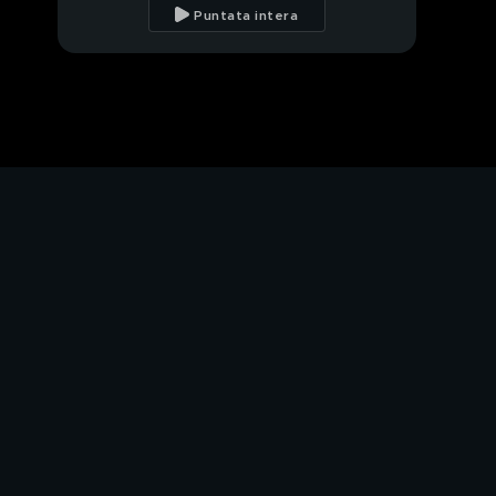
domande di Benal
Puntata intera
Anticipazione episodio
16
PROSSIMO VIDEO
Zeynep: "Tu sei come
tutti adesso, Mehdi"