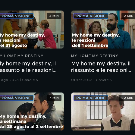
3 MIN
2 MIN
Y HOME MY DESTINY
MY HOME MY DESTINY
y home my destiny, il
My home my destiny, il
iassunto e le reazioni
riassunto e le reazioni
ella puntata del 31
della puntata dell'1
1 ago 2023 | Canale 5
01 set 2023 | Canale 5
gosto
settembre
7 MIN
52 MIN