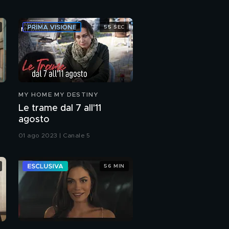
55 SEC
MY HOME MY DESTINY
Le trame dal 7 all'11
agosto
01 ago 2023 | Canale 5
56 MIN