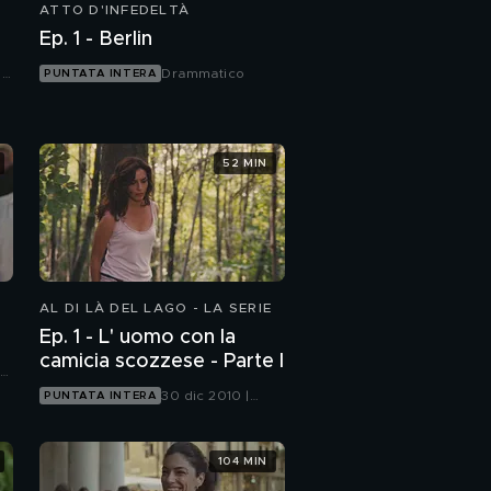
ATTO D'INFEDELTÀ
Ep. 1 - Berlin
|
Drammatico
PUNTATA INTERA
52 MIN
AL DI LÀ DEL LAGO - LA SERIE
Ep. 1 - L' uomo con la
camicia scozzese - Parte I
le
30 dic 2010 |
PUNTATA INTERA
Canale 5
104 MIN