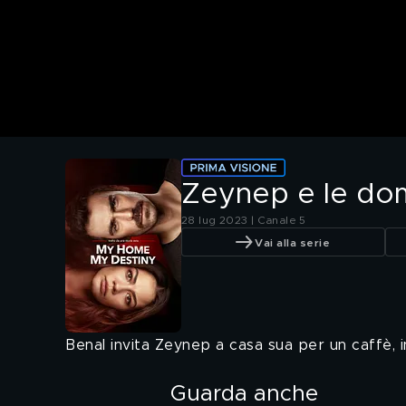
Zeynep e le do
28 lug 2023 | Canale 5
Vai alla serie
Benal invita Zeynep a casa sua per un caffè, i
Guarda anche