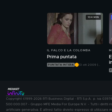
Canale 5
104 MIN
IL FALCO E LA COLOMBA
M
Prima puntata
E
i
13 ott 2009 |
PUNTATA INTERA
Canale 5
P
Copyright ©1999-2026 RTI Business Digital - RTI S.p.A.: p. iva 039
500.000.007 - Gruppo MFE Media For Europe N.V. - Tutti i diritti ris
artificiale generativa. È altresì fatto divieto espresso di utilizzare