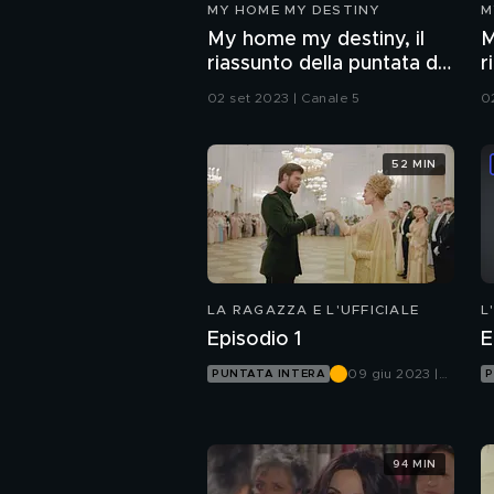
MY HOME MY DESTINY
M
My home my destiny, il
M
riassunto della puntata del
r
2 settembre
d
02 set 2023 | Canale 5
0
s
52 MIN
LA RAGAZZA E L'UFFICIALE
L
Episodio 1
E
09 giu 2023 |
PUNTATA INTERA
P
Canale 5
94 MIN