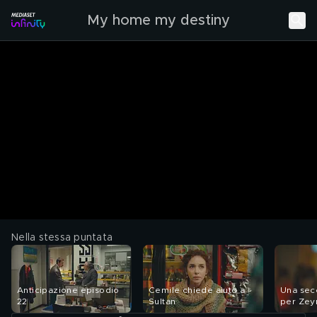
My home my destiny
Nella stessa puntata
Anticipazione episodio
Cemile chiede aiuto a
Una sec
22
Sultan
per Zey