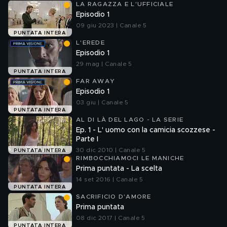
LA RAGAZZA E L'UFFICIALE
Episodio 1
09 giu 2023 | Canale 5
PUNTATA INTERA
L'EREDE
Episodio 1
29 mag | Canale 5
PUNTATA INTERA
FAR AWAY
Episodio 1
03 giu | Canale 5
PUNTATA INTERA
AL DI LÀ DEL LAGO - LA SERIE
Ep. 1 - L' uomo con la camicia scozzese -
Parte I
30 dic 2010 | Canale 5
PUNTATA INTERA
RIMBOCCHIAMOCI LE MANICHE
Prima puntata - La scelta
14 set 2016 | Canale 5
PUNTATA INTERA
SACRIFICIO D'AMORE
Prima puntata
08 dic 2017 | Canale 5
PUNTATA INTERA