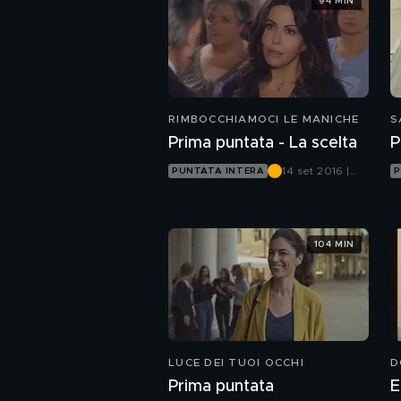
94 MIN
RIMBOCCHIAMOCI LE MANICHE
S
Prima puntata - La scelta
P
14 set 2016 |
PUNTATA INTERA
P
Canale 5
104 MIN
LUCE DEI TUOI OCCHI
D
Prima puntata
E