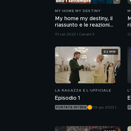
MY HOME MY DESTINY
M
My home my destiny, il
M
riassunto e le reazioni
r
della puntata dell'1
d
01 set 2023 | Canale 5
0
settembre
s
52 MIN
LA RAGAZZA E L'UFFICIALE
L
Episodio 1
E
09 giu 2023 |
PUNTATA INTERA
P
Canale 5