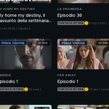
Y HOME MY DESTINY
LA PROMESSA
y home my destiny, il
Episodio 36
iassunto della settimana
21 lug 2023 |
PUNTATA INTERA
al 28 agosto al 2
Canale 5
2 set 2023 | Canale 5
ettembre
43 MIN
42 MIN
'EREDE
FAR AWAY
pisodio 1
Episodio 1
29 mag |
03 giu | Cana
UNTATA INTERA
PUNTATA INTERA
Canale 5
5