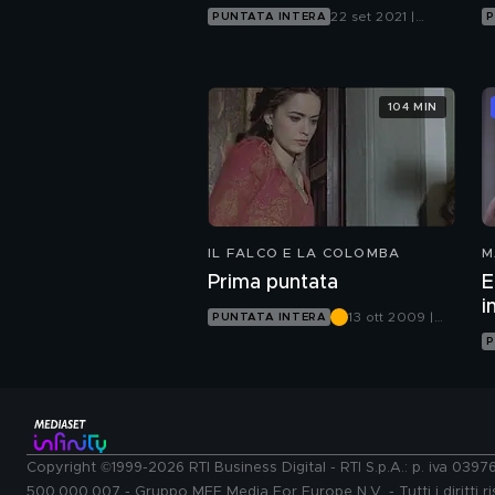
22 set 2021 |
PUNTATA INTERA
P
Canale 5
104 MIN
IL FALCO E LA COLOMBA
M
Prima puntata
E
i
13 ott 2009 |
PUNTATA INTERA
Canale 5
P
Copyright ©1999-2026 RTI Business Digital - RTI S.p.A.: p. iva 039
500.000.007 - Gruppo MFE Media For Europe N.V. - Tutti i diritti ris