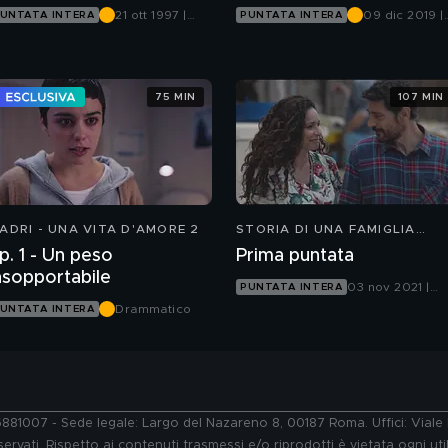
21 ott 1997 |
09 dic 2019 |
UNTATA INTERA
PUNTATA INTERA
Canale 5
Canale 5
75 MIN
107 MIN
ADRI - UNA VITA D'AMORE 2
STORIA DI UNA FAMIGLIA
PERBENE
p. 1 - Un peso
Prima puntata
nsopportabile
03 nov 2021 |
PUNTATA INTERA
Canale 5
Drammatico
UNTATA INTERA
76881007 - Sede legale: Largo del Nazareno 8, 00187 Roma. Uffici: Vial
ervati. Rispetto ai contenuti trasmessi e/o riprodotti è vietata ogni uti