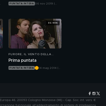
06 nov 2019 |
PUNTATA INTERA
Canale 5
86 MIN
FURORE, IL VENTO DELLA
SPERANZA
Prima puntata
14 mag 2014 |
PUNTATA INTERA
Canale 5
e Europa 46, 20093 Cologno Monzese (MI) - Cap. Soc. int. vers. €
lizzazione funzionale all'addestramento di sistemi di intelligenza