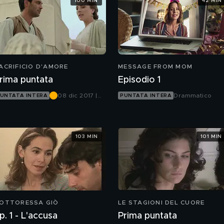
100 MIN
42 MIN
ACRIFICIO D'AMORE
MESSAGE FROM MOM
rima puntata
Episodio 1
08 dic 2017 |
Drammatico
UNTATA INTERA
PUNTATA INTERA
Canale 5
103 MIN
101 MIN
OTTORESSA GIÒ
LE STAGIONI DEL CUORE
p. 1 - L'accusa
Prima puntata