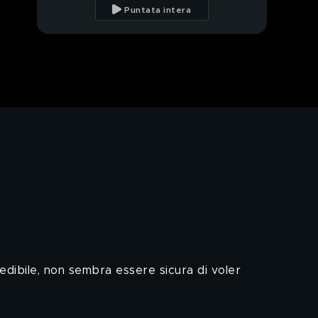
proposta di Mehdi
Puntata intera
Zeynep dice la verità a
Sakine
dibile, non sembra essere sicura di voler