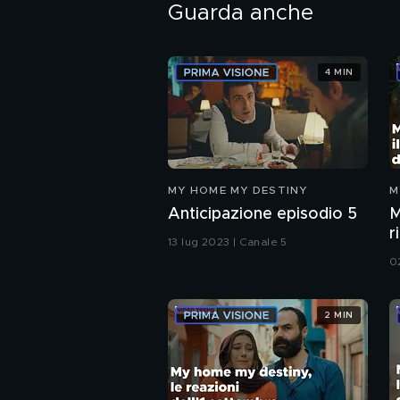
Guarda anche
4 MIN
MY HOME MY DESTINY
M
Anticipazione episodio 5
M
r
13 lug 2023 | Canale 5
2
0
2 MIN