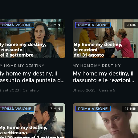
2 MIN
3 MIN
Y HOME MY DESTINY
MY HOME MY DESTINY
y home my destiny, il
My home my destiny, il
iassunto della puntata del
riassunto e le reazioni
 settembre
della puntata del 31
2 set 2023 | Canale 5
31 ago 2023 | Canale 5
agosto
7 MIN
45 MIN