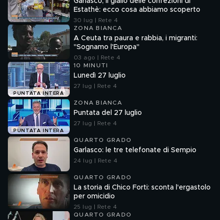
Garlasco, il giallo delle confezioni di
Estathè: ecco cosa abbiamo scoperto
30 lug | Rete 4
ZONA BIANCA
A Ceuta tra paura e rabbia, i migranti:
"Sognamo l'Europa"
03 ago | Rete 4
10 MINUTI
Lunedì 27 luglio
27 lug | Rete 4
PUNTATA INTERA
ZONA BIANCA
Puntata del 27 luglio
27 lug | Rete 4
PUNTATA INTERA
QUARTO GRADO
Garlasco: le tre telefonate di Sempio
24 lug | Rete 4
QUARTO GRADO
La storia di Chico Forti: sconta l'ergastolo
per omicidio
25 lug | Rete 4
QUARTO GRADO