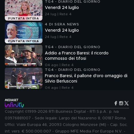
TG4 - DIARIO DEL GIORNO
Venerdì 24 luglio
24 lug | Rete 4
PUNTATA INTERA
4 DI SERA NEWS
Venerdì 24 luglio
24 lug | Rete 4
PUNTATA INTERA
TG4 - DIARIO DEL GIORNO
Addio a Franco Baresi: il ricordo
commosso dei tifosi
04 ago | Rete 4
TG4 - DIARIO DEL GIORNO
Franco Baresi, il pallone d'oro omaggio di
Silvio Berlusconi
04 ago | Rete 4
Copyright ©1999-2026 RTI Business Digital - RTI S.p.A.: p. iva
03976881007 - Sede legale: Largo del Nazareno 8, 00187 Roma.
Uffici: Viale Europa 46, 20093 Cologno Monzese (MI) - Cap. Soc.
int. vers. € 500.000.007 - Gruppo MFE Media For Europe N.V. -