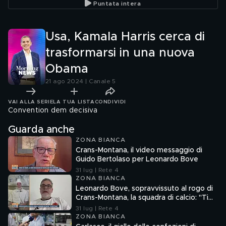
Puntata intera
Usa, Kamala Harris cerca di
trasformarsi in una nuova
Obama
21 ago 2024 | Canale 5
VAI ALLA SERIE
LA TUA LISTA
CONDIVIDI
Convention dem decisiva
Guarda anche
ZONA BIANCA
Crans-Montana, il video messaggio di
Guido Bertolaso per Leonardo Bove
31 lug | Rete 4
ZONA BIANCA
Leonardo Bove, sopravvissuto al rogo di
Crans-Montana, la squadra di calcio: "Ti
aspettiamo"
31 lug | Rete 4
ZONA BIANCA