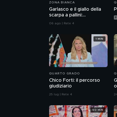
ZONA BIANCA
Q
Garlasco e il giallo della
P
scarpa a pallini:
P
compatibile col piede di
06 ago | Rete 4
Sempio?
1 MIN
QUARTO GRADO
Q
Chico Forti: il percorso
G
giudiziario
o
r
25 lug | Rete 4
24
50 MIN