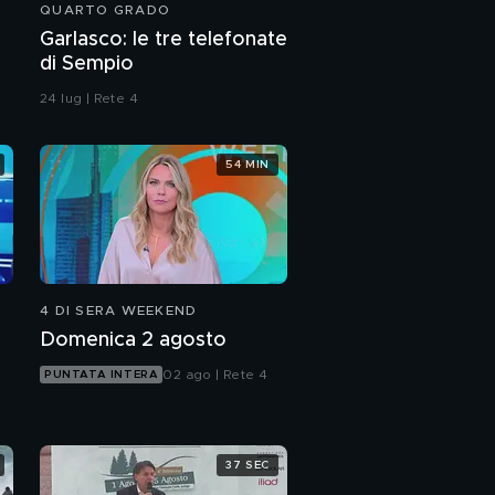
QUARTO GRADO
Invecchiamento e
Garlasco: le tre telefonate
dieta, esiste un
di Sempio
legame?
24 lug | Rete 4
Da Milano, quali gli
alimenti per una spesa
"sana"?
54 MIN
Cibo e
invecchiamento, il
processo inizia a 44
anni?
4 DI SERA WEEKEND
Domenica 2 agosto
02 ago | Rete 4
PUNTATA INTERA
37 SEC