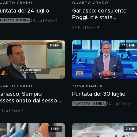
UARTO GRADO
QUARTO GRADO
untata del 24 luglio
Garlasco: consulente
Poggi, c'è stata
24 lug | Rete 4
UNTATA INTERA
contaminazione sulle
24 lug | Rete 4
unghie?
5 MIN
172 MIN
UARTO GRADO
ZONA BIANCA
arlasco: Sempio
Puntata del 30 luglio
ssessionato dal sesso o
30 lug | Rete 4
PUNTATA INTERA
agazzo rispettoso?
 lug | Rete 4
1 MIN
3 MIN