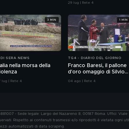
29 lug | Rete 4
3 MIN
1 MIN
 DI SERA NEWS
TG4 - DIARIO DEL GIORNO
talia nella morsa della
Franco Baresi, il pallone
iolenza
d'oro omaggio di Silvio
Berlusconi
 lug | Rete 4
04 ago | Rete 4
76881007 - Sede legale: Largo del Nazareno 8, 00187 Roma. Uffici: Vial
ervati. Rispetto ai contenuti trasmessi e/o riprodotti è vietata ogni uti
 mezzi automatizzati di data scraping.