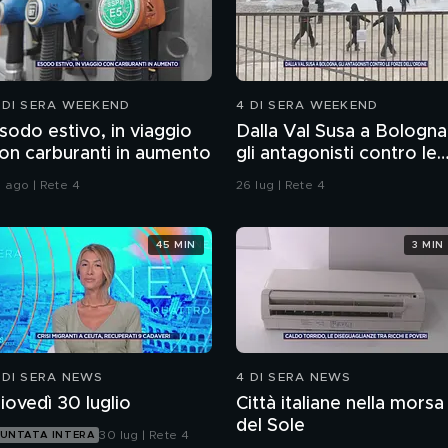
 DI SERA WEEKEND
4 DI SERA WEEKEND
sodo estivo, in viaggio
Dalla Val Susa a Bologna
on carburanti in aumento
gli antagonisti contro le
forze dell'ordine
1 ago | Rete 4
26 lug | Rete 4
45 MIN
3 MIN
 DI SERA NEWS
4 DI SERA NEWS
iovedì 30 luglio
Città italiane nella morsa
del Sole
30 lug | Rete 4
UNTATA INTERA