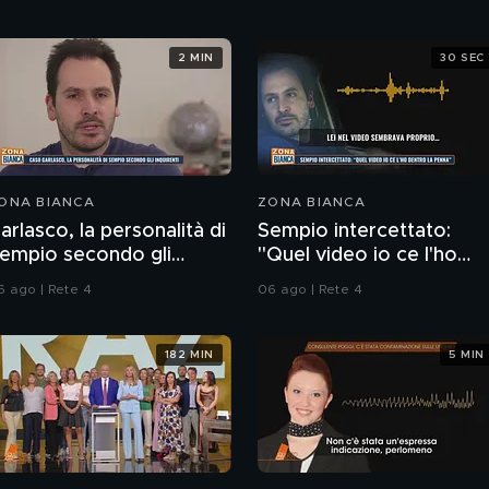
2 MIN
30 SEC
ONA BIANCA
ZONA BIANCA
arlasco, la personalità di
Sempio intercettato:
empio secondo gli
"Quel video io ce l'ho
nquirenti
dentro la penna"
6 ago | Rete 4
06 ago | Rete 4
182 MIN
5 MIN