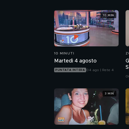
10 MIN
10 MINUTI
Z
Martedì 4 agosto
G
S
04 ago | Rete 4
PUNTATA INTERA
i
0
3 MIN