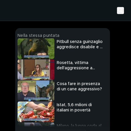
Nella stessa puntata
Pitbull senza guinzaglio
aggredisce disabile e il
suo cane nel
salernitano
Rosetta, vittima
dell'aggressione a
Montecorvino
Cosa fare in presenza
di un cane aggressivo?
Istat, 5,6 milioni di
italiani in povertà
Milano, la lunga coda al