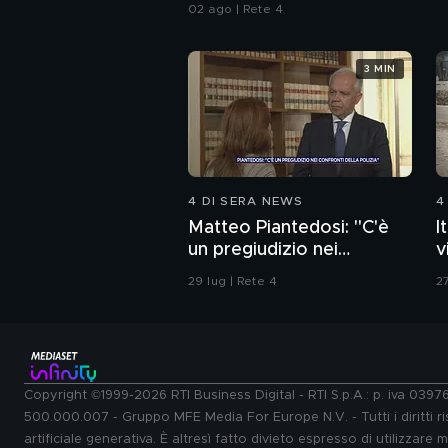
02 ago | Rete 4
3 MIN
4 DI SERA NEWS
4
Matteo Piantedosi: "C'è
I
un pregiudizio nei
v
confronti della polizia"
29 lug | Rete 4
27
Copyright ©1999-2026 RTI Business Digital - RTI S.p.A.: p. iva 039
500.000.007 - Gruppo MFE Media For Europe N.V. - Tutti i diritti ris
artificiale generativa. È altresì fatto divieto espresso di utilizzare