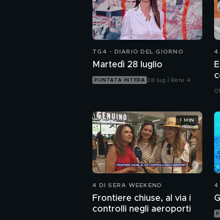
TG4 - DIARIO DEL GIORNO
4
Martedì 28 luglio
E
c
28 lug | Rete 4
PUNTATA INTERA
0
1 MIN
4 DI SERA WEEKEND
4
Frontiere chiuse, al via i
G
controlli negli aeroporti
P