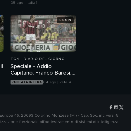
d'estate
05 ago | Italia 1
56 MIN
TG4 - DIARIO DEL GIORNO
il
Speciale - Addio
Capitano. Franco Baresi,
un grande italiano
04 ago | Rete 4
PUNTATA INTERA
e Europa 46, 20093 Cologno Monzese (MI) - Cap. Soc. int. vers. €
lizzazione funzionale all'addestramento di sistemi di intelligenza