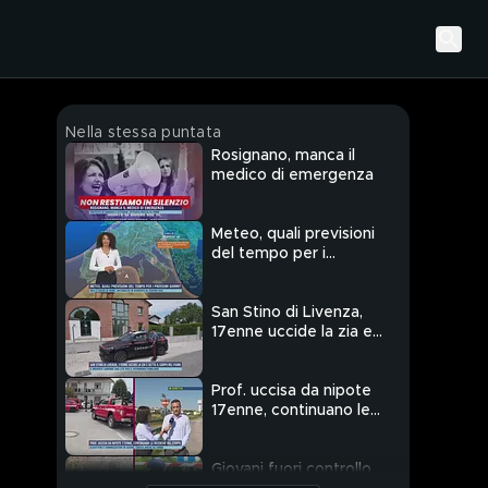
Nella stessa puntata
Rosignano, manca il
medico di emergenza
Meteo, quali previsioni
del tempo per i
prossimi giorni?
San Stino di Livenza,
17enne uccide la zia e
getta il corpo nel
fiume
Prof. uccisa da nipote
17enne, continuano le
ricerche del corpo
Giovani fuori controllo