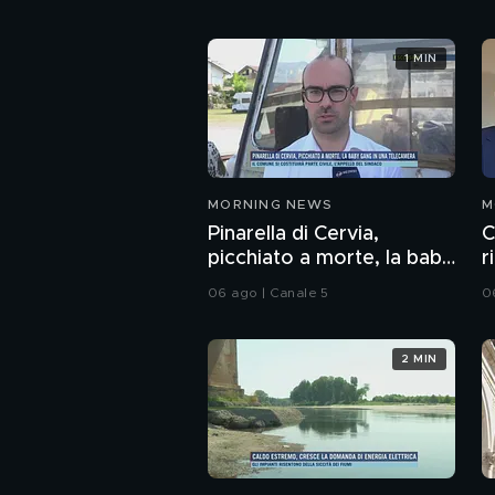
1 MIN
MORNING NEWS
M
Pinarella di Cervia,
C
picchiato a morte, la baby
r
gang in una telecamera
d
06 ago | Canale 5
0
2 MIN