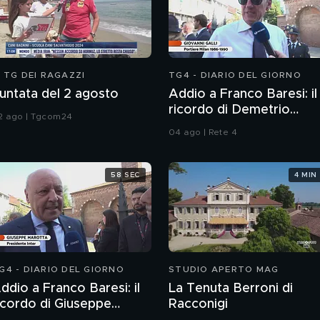
L TG DEI RAGAZZI
TG4 - DIARIO DEL GIORNO
untata del 2 agosto
Addio a Franco Baresi: il
ricordo di Demetrio
2 ago | Tgcom24
Albertini, Clarence
04 ago | Rete 4
Seedorf e Giovanni Galli
58 SEC
4 MIN
G4 - DIARIO DEL GIORNO
STUDIO APERTO MAG
ddio a Franco Baresi: il
La Tenuta Berroni di
icordo di Giuseppe
Racconigi