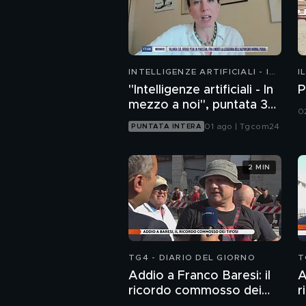
INTELLIGENZE ARTIFICIALI - IN
I
MEZZO A NOI
"Intelligenze artificiali - In
P
mezzo a noi", puntata 36:
0
chatbot emotivi e minori
01 ago | Tgcom24
PUNTATA INTERA
2 MIN
TG4 - DIARIO DEL GIORNO
T
Addio a Franco Baresi: il
A
ricordo commosso dei
r