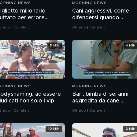
ORNING NEWS
MORNING NEWS
iglietto milionario
Cani aggressivi, come
uttato per errore
difendersi quando
ell'immondizia
attaccano?
6 ago | Canale 5
06 ago | Canale 5
5 MIN
4 MIN
ORNING NEWS
MORNING NEWS
odyshaming, ad essere
Bari, bimba di sei anni
iudicati non solo i vip
aggredita da cane
randagio
6 ago | Canale 5
06 ago | Canale 5
10 MIN
2 MIN