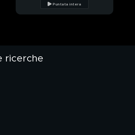
e violenze, il caso di
Puntata intera
San Stino di Livenza
Intelligenza artificiale,
quanto e come la
usano i ragazzi?
Giallo sorelle
scomparse, ricerche
anche nel lago e nei
casolari
 ricerche
Sorelle scomparse, in
corso le ricerche di
Alisya e Sarah
Sorelle scomparse in
Abruzzo, proseguono
le ricerche
Intelligenza artificiale,
parla il Ministro
dell'Università Bernini
PROSSIMO VIDEO
Sorelle scomparse in
Abruzzo, l'appello della