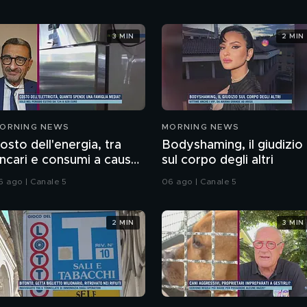
3 MIN
2 MIN
ORNING NEWS
MORNING NEWS
osto dell'energia, tra
Bodyshaming, il giudizio
incari e consumi a causa
sul corpo degli altri
el caldo record
6 ago | Canale 5
06 ago | Canale 5
2 MIN
3 MIN