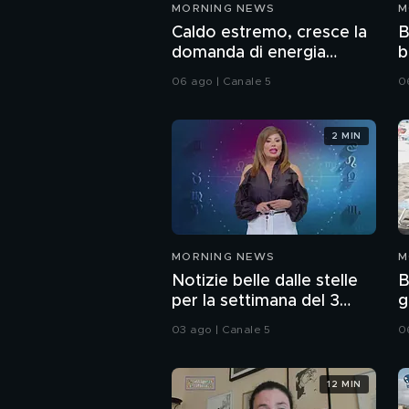
MORNING NEWS
M
Caldo estremo, cresce la
B
domanda di energia
b
elettrica
n
06 ago | Canale 5
0
2 MIN
MORNING NEWS
M
Notizie belle dalle stelle
B
per la settimana del 3
g
agosto
03 ago | Canale 5
0
12 MIN