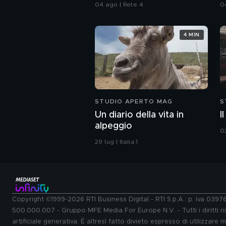
tifosi
M
04 ago | Rete 4
0
d
4 MIN
STUDIO APERTO MAG
S
Un diario della vita in
I
alpeggio
02
29 lug | Italia 1
Copyright ©1999-2026 RTI Business Digital - RTI S.p.A.: p. iva 039
500.000.007 - Gruppo MFE Media For Europe N.V. - Tutti i diritti ris
artificiale generativa. È altresì fatto divieto espresso di utilizzare