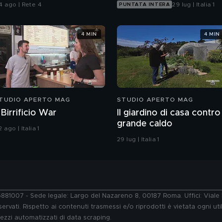
arotta, Presidente
4 ago | Rete 4
29 lug | Italia 1
PUNTATA INTERA
ell'Inter
4 MIN
4 MIN
TUDIO APERTO MAG
STUDIO APERTO MAG
l Birrificio War
Il giardino di casa contro 
grande caldo
 ago | Italia 1
29 lug | Italia 1
76881007 - Sede legale: Largo del Nazareno 8, 00187 Roma. Uffici: Vial
ervati. Rispetto ai contenuti trasmessi e/o riprodotti è vietata ogni uti
 mezzi automatizzati di data scraping.