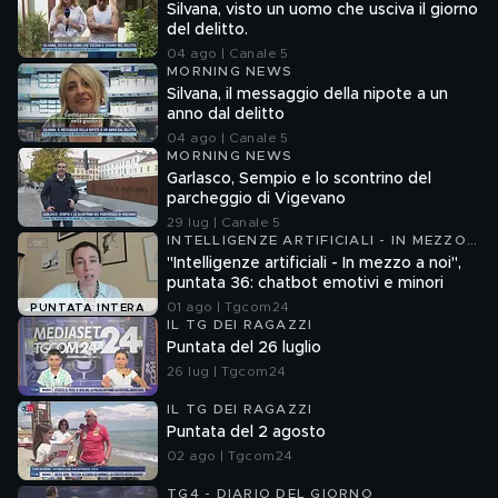
Silvana, visto un uomo che usciva il giorno
del delitto.
04 ago | Canale 5
MORNING NEWS
Silvana, il messaggio della nipote a un
anno dal delitto
04 ago | Canale 5
MORNING NEWS
Garlasco, Sempio e lo scontrino del
parcheggio di Vigevano
29 lug | Canale 5
INTELLIGENZE ARTIFICIALI - IN MEZZO
A NOI
"Intelligenze artificiali - In mezzo a noi",
puntata 36: chatbot emotivi e minori
01 ago | Tgcom24
PUNTATA INTERA
IL TG DEI RAGAZZI
Puntata del 26 luglio
26 lug | Tgcom24
IL TG DEI RAGAZZI
Puntata del 2 agosto
02 ago | Tgcom24
TG4 - DIARIO DEL GIORNO