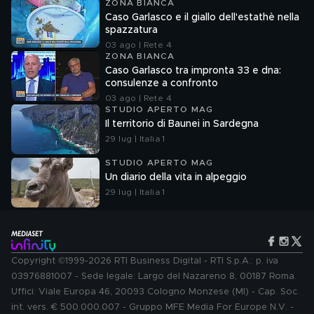
ZONA BIANCA
Caso Garlasco e il giallo dell'estathè nella
spazzatura
03 ago | Rete 4
ZONA BIANCA
Caso Garlasco tra impronta 33 e dna:
consulenze a confronto
03 ago | Rete 4
STUDIO APERTO MAG
Il territorio di Baunei in Sardegna
29 lug | Italia 1
STUDIO APERTO MAG
Un diario della vita in alpeggio
29 lug | Italia 1
Copyright ©1999-2026 RTI Business Digital - RTI S.p.A.: p. iva
03976881007 - Sede legale: Largo del Nazareno 8, 00187 Roma.
Uffici: Viale Europa 46, 20093 Cologno Monzese (MI) - Cap. Soc.
int. vers. € 500.000.007 - Gruppo MFE Media For Europe N.V. -