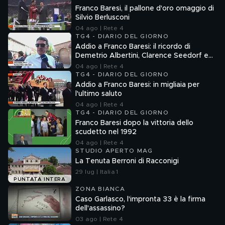
Franco Baresi, il pallone d'oro omaggio di
Silvio Berlusconi
04 ago | Rete 4
TG4 - DIARIO DEL GIORNO
Addio a Franco Baresi: il ricordo di
Demetrio Albertini, Clarence Seedorf e
Giovanni Galli
04 ago | Rete 4
TG4 - DIARIO DEL GIORNO
Addio a Franco Baresi: in migliaia per
l'ultimo saluto
04 ago | Rete 4
TG4 - DIARIO DEL GIORNO
Franco Baresi dopo la vittoria dello
scudetto nel 1992
04 ago | Rete 4
STUDIO APERTO MAG
La Tenuta Berroni di Racconigi
29 lug | Italia 1
PUNTATA INTERA
ZONA BIANCA
Caso Garlasco, l'impronta 33 è la firma
dell'assassino?
03 ago | Rete 4