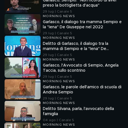
Garlasco, Sempio: "Non ricordo di aver
preso la bottiglietta d'acqua"
29 lug | Canale 5
MORNING NEWS
Garlasco, il dialogo tra mamma Sempio e
la "Iena" De Giuseppe nel 2022
29 lug | Canale 5
MORNING NEWS
Delitto di Garlasco, il dialogo tra la
mamma di Sempio e la "Iena" De
Giuseppe nel 2022
29 lug | Canale 5
MORNING NEWS
Garlasco, l'Avvocato di Sempio, Angela
Taccia, sullo scontrino
29 lug | Canale 5
MORNING NEWS
Garlasco, le parole dell'amico di scuola di
Andrea Sempio
29 lug | Canale 5
MORNING NEWS
Delitto Silvana, parla, l'avvocato della
famiglia
04 ago | Canale 5
MORNING NEWS