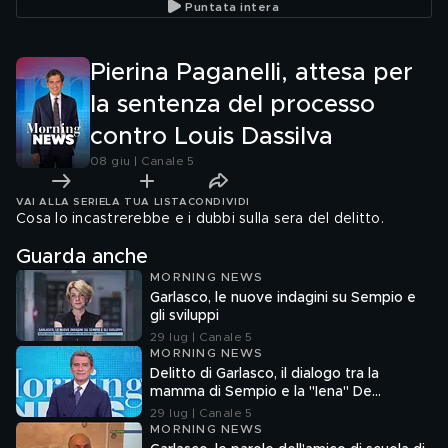
Puntata intera
Carneva
Pierina Paganelli, attesa per
la sentenza del processo
contro Louis Dassilva
08 giu | Canale 5
VAI ALLA SERIE
LA TUA LISTA
CONDIVIDI
Cosa lo incastrerebbe e i dubbi sulla sera del delitto.
Guarda anche
MORNING NEWS
Garlasco, le nuove indagini su Sempio e
gli sviluppi
29 lug | Canale 5
MORNING NEWS
Delitto di Garlasco, il dialogo tra la
mamma di Sempio e la "Iena" De
Giuseppe nel 2022
29 lug | Canale 5
MORNING NEWS