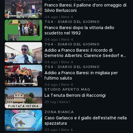
Franco Baresi, il pallone d'oro omaggio di
Silvio Berlusconi
04 ago | Rete 4
TG4 - DIARIO DEL GIORNO
Franco Baresi dopo la vittoria dello
scudetto nel 1992
04 ago | Rete 4
TG4 - DIARIO DEL GIORNO
Addio a Franco Baresi: il ricordo di
Demetrio Albertini, Clarence Seedorf e
Giovanni Galli
04 ago | Rete 4
TG4 - DIARIO DEL GIORNO
Addio a Franco Baresi: in migliaia per
l'ultimo saluto
04 ago | Rete 4
STUDIO APERTO MAG
La Tenuta Berroni di Racconigi
29 lug | Italia 1
PUNTATA INTERA
ZONA BIANCA
Caso Garlasco e il giallo dell'estathè nella
spazzatura
03 ago | Rete 4