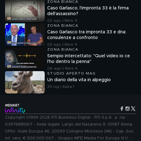
ZONA BIANCA
Caso Garlasco, l'impronta 33 è la firma
dell'assassino?
03 ago | Rete 4
ZONA BIANCA
Caso Garlasco tra impronta 33 e dna:
consulenze a confronto
03 ago | Rete 4
ZONA BIANCA
Sempio intercettato: "Quel video io ce
l'ho dentro la penna"
06 ago | Rete 4
STUDIO APERTO MAG
Un diario della vita in alpeggio
29 lug | Italia 1
Copyright ©1999-2026 RTI Business Digital - RTI S.p.A.: p. iva
03976881007 - Sede legale: Largo del Nazareno 8, 00187 Roma.
Uffici: Viale Europa 46, 20093 Cologno Monzese (MI) - Cap. Soc.
int. vers. € 500.000.007 - Gruppo MFE Media For Europe N.V. -