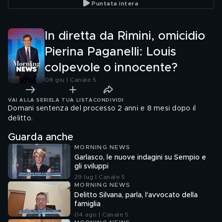
Puntata intera
Carneva
In diretta da Rimini, omicidio
Pierina Paganelli: Louis
colpevole o innocente?
08 giu | Canale 5
VAI ALLA SERIE
LA TUA LISTA
CONDIVIDI
Domani sentenza del processo 2 anni e 8 mesi dopo il
delitto.
Guarda anche
MORNING NEWS
Garlasco, le nuove indagini su Sempio e
gli sviluppi
29 lug | Canale 5
MORNING NEWS
Delitto Silvana, parla, l'avvocato della
famiglia
04 ago | Canale 5