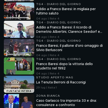
TG4 - DIARIO DEL GIORNO
Addio a Franco Baresi: in migliaia per
l'ultimo saluto
04 ago | Rete 4
TG4 - DIARIO DEL GIORNO
Addio a Franco Baresi: il ricordo di
Demetrio Albertini, Clarence Seedorf e
Giovanni Galli
04 ago | Rete 4
TG4 - DIARIO DEL GIORNO
Franco Baresi, il pallone d'oro omaggio di
Silvio Berlusconi
04 ago | Rete 4
TG4 - DIARIO DEL GIORNO
Franco Baresi dopo la vittoria dello
scudetto nel 1992
04 ago | Rete 4
STUDIO APERTO MAG
La Tenuta Berroni di Racconigi
29 lug | Italia 1
PUNTATA INTERA
ZONA BIANCA
Caso Garlasco tra impronta 33 e dna:
consulenze a confronto