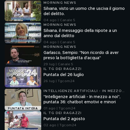
MORNING NEWS
Silvana, visto un uomo che usciva il giorno
del delitto.
04 ago | Canale 5
MORNING NEWS
Silvana, il messaggio della nipote a un
anno dal delitto
04 ago | Canale 5
MORNING NEWS
Garlasco, Sempio: "Non ricordo di aver
preso la bottiglietta d'acqua"
29 lug | Canale 5
IL TG DEI RAGAZZI
Puntata del 26 luglio
26 lug | Tgcom24
INTELLIGENZE ARTIFICIALI - IN MEZZO
A NOI
"Intelligenze artificiali - In mezzo a noi",
puntata 36: chatbot emotivi e minori
01 ago | Tgcom24
PUNTATA INTERA
IL TG DEI RAGAZZI
Puntata del 2 agosto
02 ago | Tgcom24