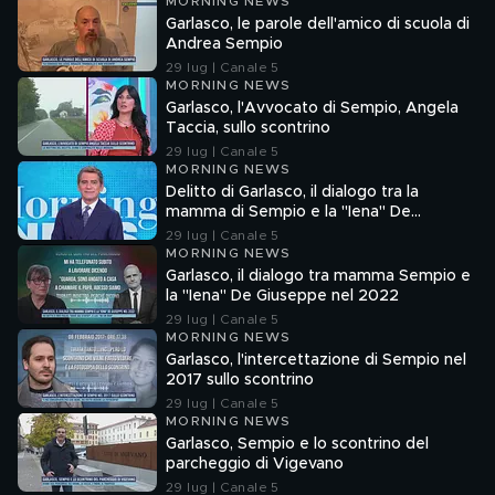
MORNING NEWS
Garlasco, le parole dell'amico di scuola di
Andrea Sempio
29 lug | Canale 5
MORNING NEWS
Garlasco, l'Avvocato di Sempio, Angela
Taccia, sullo scontrino
29 lug | Canale 5
MORNING NEWS
Delitto di Garlasco, il dialogo tra la
mamma di Sempio e la "Iena" De
Giuseppe nel 2022
29 lug | Canale 5
MORNING NEWS
Garlasco, il dialogo tra mamma Sempio e
la "Iena" De Giuseppe nel 2022
29 lug | Canale 5
MORNING NEWS
Garlasco, l'intercettazione di Sempio nel
2017 sullo scontrino
29 lug | Canale 5
MORNING NEWS
Garlasco, Sempio e lo scontrino del
parcheggio di Vigevano
29 lug | Canale 5