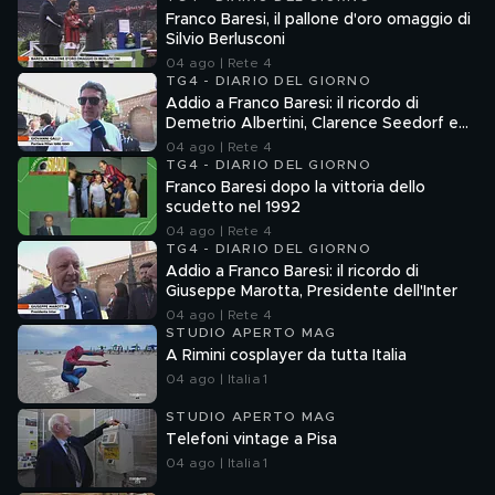
Franco Baresi, il pallone d'oro omaggio di
Silvio Berlusconi
04 ago | Rete 4
TG4 - DIARIO DEL GIORNO
Addio a Franco Baresi: il ricordo di
Demetrio Albertini, Clarence Seedorf e
Giovanni Galli
04 ago | Rete 4
TG4 - DIARIO DEL GIORNO
Franco Baresi dopo la vittoria dello
scudetto nel 1992
04 ago | Rete 4
TG4 - DIARIO DEL GIORNO
Addio a Franco Baresi: il ricordo di
Giuseppe Marotta, Presidente dell'Inter
04 ago | Rete 4
STUDIO APERTO MAG
A Rimini cosplayer da tutta Italia
04 ago | Italia 1
STUDIO APERTO MAG
Telefoni vintage a Pisa
04 ago | Italia 1