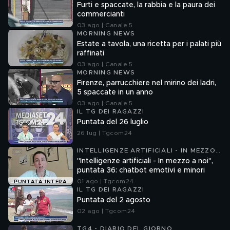
Furti e spaccate, la rabbia e la paura dei
commercianti
03 ago | Canale 5
MORNING NEWS
Estate a tavola, una ricetta per i palati più
raffinati
03 ago | Canale 5
MORNING NEWS
Firenze, parrucchiere nel mirino dei ladri,
5 spaccate in un anno
03 ago | Canale 5
IL TG DEI RAGAZZI
Puntata del 26 luglio
26 lug | Tgcom24
INTELLIGENZE ARTIFICIALI - IN MEZZO
A NOI
"Intelligenze artificiali - In mezzo a noi",
puntata 36: chatbot emotivi e minori
01 ago | Tgcom24
PUNTATA INTERA
IL TG DEI RAGAZZI
Puntata del 2 agosto
02 ago | Tgcom24
TG4 - DIARIO DEL GIORNO