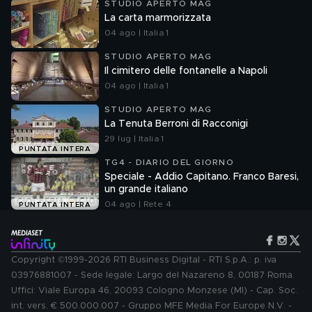
STUDIO APERTO MAG
La carta marmorizzata
04 ago | Italia 1
STUDIO APERTO MAG
Il cimitero delle fontanelle a Napoli
04 ago | Italia 1
STUDIO APERTO MAG
La Tenuta Berroni di Racconigi
29 lug | Italia 1
PUNTATA INTERA
TG4 - DIARIO DEL GIORNO
Speciale - Addio Capitano. Franco Baresi,
un grande italiano
04 ago | Rete 4
PUNTATA INTERA
Copyright ©1999-2026 RTI Business Digital - RTI S.p.A.: p. iva
03976881007 - Sede legale: Largo del Nazareno 8, 00187 Roma.
Uffici: Viale Europa 46, 20093 Cologno Monzese (MI) - Cap. Soc.
int. vers. € 500.000.007 - Gruppo MFE Media For Europe N.V. -