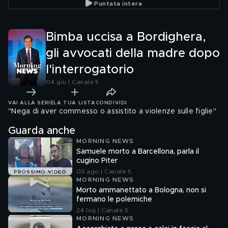
Puntata intera
Bimba uccisa a Bordighera,
gli avvocati della madre dopo
l'interrogatorio
04 giu | Canale 5
VAI ALLA SERIE
LA TUA LISTA
CONDIVIDI
"Nega di aver commesso o assistito a violenze sulle figlie"
Guarda anche
MORNING NEWS
Samuele morto a Barcellona, parla il
cugino Piter
03 ago | Canale 5
PROSSIMO VIDEO
MORNING NEWS
Morto ammanettato a Bologna, non si
fermano le polemiche
24 lug | Canale 5
MORNING NEWS