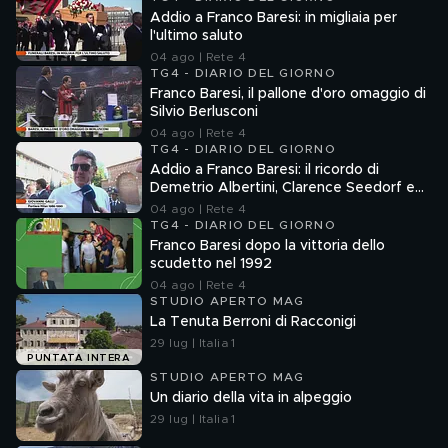
Addio a Franco Baresi: in migliaia per
l'ultimo saluto
04 ago | Rete 4
TG4 - DIARIO DEL GIORNO
Franco Baresi, il pallone d'oro omaggio di
Silvio Berlusconi
04 ago | Rete 4
TG4 - DIARIO DEL GIORNO
Addio a Franco Baresi: il ricordo di
Demetrio Albertini, Clarence Seedorf e
Giovanni Galli
04 ago | Rete 4
TG4 - DIARIO DEL GIORNO
Franco Baresi dopo la vittoria dello
scudetto nel 1992
04 ago | Rete 4
STUDIO APERTO MAG
La Tenuta Berroni di Racconigi
29 lug | Italia 1
PUNTATA INTERA
STUDIO APERTO MAG
Un diario della vita in alpeggio
29 lug | Italia 1