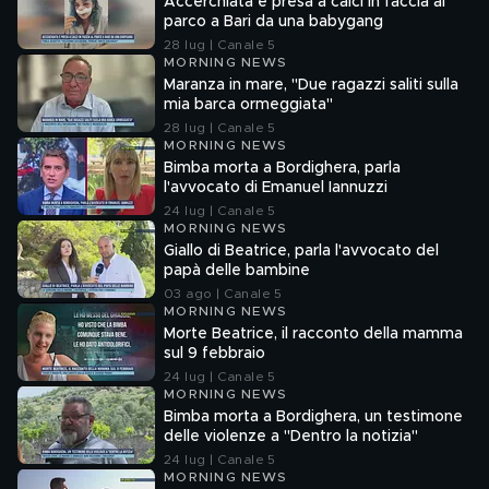
Accerchiata e presa a calci in faccia al
parco a Bari da una babygang
28 lug | Canale 5
MORNING NEWS
Maranza in mare, "Due ragazzi saliti sulla
mia barca ormeggiata"
28 lug | Canale 5
MORNING NEWS
Bimba morta a Bordighera, parla
l'avvocato di Emanuel Iannuzzi
24 lug | Canale 5
MORNING NEWS
Giallo di Beatrice, parla l'avvocato del
papà delle bambine
03 ago | Canale 5
MORNING NEWS
Morte Beatrice, il racconto della mamma
sul 9 febbraio
24 lug | Canale 5
MORNING NEWS
Bimba morta a Bordighera, un testimone
delle violenze a "Dentro la notizia"
24 lug | Canale 5
MORNING NEWS