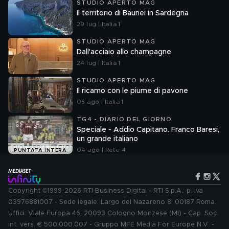
STUDIO APERTO MAG
Il territorio di Baunei in Sardegna
29 lug | Italia 1
STUDIO APERTO MAG
Dall'acciaio allo champagne
24 lug | Italia 1
STUDIO APERTO MAG
Il ricamo con le piume di pavone
05 ago | Italia 1
TG4 - DIARIO DEL GIORNO
Speciale - Addio Capitano. Franco Baresi,
un grande italiano
04 ago | Rete 4
PUNTATA INTERA
Copyright ©1999-2026 RTI Business Digital - RTI S.p.A.: p. iva
03976881007 - Sede legale: Largo del Nazareno 8, 00187 Roma.
Uffici: Viale Europa 46, 20093 Cologno Monzese (MI) - Cap. Soc.
int. vers. € 500.000.007 - Gruppo MFE Media For Europe N.V. -