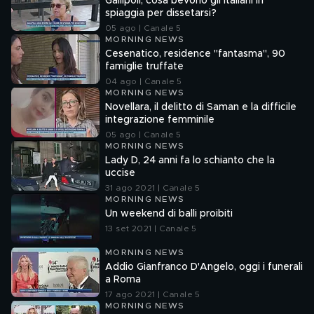
Gallipoli, cosa bevono gli italiani in
spiaggia per dissetarsi?
05 ago | Canale 5
MORNING NEWS
Cesenatico, residence "fantasma", 90
famiglie truffate
04 ago | Canale 5
MORNING NEWS
Novellara, il delitto di Saman e la difficile
integrazione femminile
05 ago | Canale 5
MORNING NEWS
Lady D, 24 anni fa lo schianto che la
uccise
31 ago 2021 | Canale 5
MORNING NEWS
Un weekend di balli proibiti
13 set 2021 | Canale 5
MORNING NEWS
Addio Gianfranco D'Angelo, oggi i funerali
a Roma
17 ago 2021 | Canale 5
MORNING NEWS