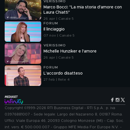
VERISSIMO
Marco Bocci: "La mia storia d'amore con
Laura Chiatti"
26 apr | Canale 5
FORUM
Il linciaggio
07 nov | Canale 5
VERISSIMO
Michelle Hunziker e l'amore
26 apr | Canale 5
FORUM
L'accordo disatteso
27 feb | Rete 4
Copyright ©1999-2026 RTI Business Digital - RTI S.p.A.: p. iva
03976881007 - Sede legale: Largo del Nazareno 8, 00187 Roma.
Uffici: Viale Europa 46, 20093 Cologno Monzese (MI) - Cap. Soc.
int. vers. € 500.000.007 - Gruppo MFE Media For Europe N.V. -