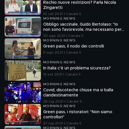
Rischio nuove restrizioni? Parla Nicola
Zingaretti
10 set 2021 | Canale 5
MORNING NEWS
Obbligo vaccinale, Guido Bertolaso: "Io
non sono favorevole, ma necessario per
alcune categorie a rischio contagio"
30 ago 2021 | Canale 5
MORNING NEWS
Green pass, il nodo dei controlli
11 ago 2021 | Canale 5
MORNING NEWS
In Italia c'è un problema sicurezza?
13 set 2021 | Canale 5
MORNING NEWS
Covid, discoteche chiuse ma si balla
clandestinamente
28 lug 2021 | Canale 5
MORNING NEWS
Green pass, i ristoratori: "Non siamo
controllori"
27 lug 2021 | Canale 5
MORNING NEWS