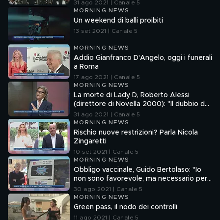
31 ago 2021 | Canale 5
MORNING NEWS
Un weekend di balli proibiti
13 set 2021 | Canale 5
MORNING NEWS
Addio Gianfranco D'Angelo, oggi i funerali
a Roma
17 ago 2021 | Canale 5
MORNING NEWS
La morte di Lady D, Roberto Alessi
(direttore di Novella 2000): "Il dubbio del
complotto rimane"
31 ago 2021 | Canale 5
MORNING NEWS
Rischio nuove restrizioni? Parla Nicola
Zingaretti
10 set 2021 | Canale 5
MORNING NEWS
Obbligo vaccinale, Guido Bertolaso: "Io
non sono favorevole, ma necessario per
alcune categorie a rischio contagio"
30 ago 2021 | Canale 5
MORNING NEWS
Green pass, il nodo dei controlli
11 ago 2021 | Canale 5