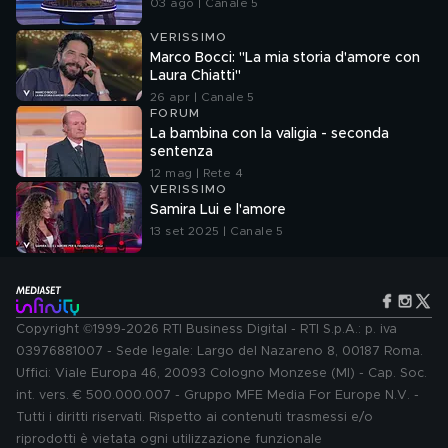
03 ago | Canale 5
VERISSIMO
Marco Bocci: "La mia storia d'amore con
Laura Chiatti"
26 apr | Canale 5
FORUM
La bambina con la valigia - seconda
sentenza
12 mag | Rete 4
VERISSIMO
Samira Lui e l'amore
13 set 2025 | Canale 5
Copyright ©1999-2026 RTI Business Digital - RTI S.p.A.: p. iva
03976881007 - Sede legale: Largo del Nazareno 8, 00187 Roma.
Uffici: Viale Europa 46, 20093 Cologno Monzese (MI) - Cap. Soc.
int. vers. € 500.000.007 - Gruppo MFE Media For Europe N.V. -
Tutti i diritti riservati. Rispetto ai contenuti trasmessi e/o
riprodotti è vietata ogni utilizzazione funzionale