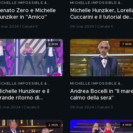
ICHELLE IMPOSSIBLE &
MICHELLE IMPOSSIBLE &
RIENDS
FRIENDS
enato Zero e Michelle
Michelle Hunziker, Lorell
unziker in "Amico"
Cuccarini e il tutorial de
"La notte vola"
3 mar 2024 | Canale 5
06 mar 2024 | Canale 5
2 MIN
7 MIN
ICHELLE IMPOSSIBLE &
MICHELLE IMPOSSIBLE &
RIENDS
FRIENDS
ichelle Hunziker e il
Andrea Bocelli in "Il mar
rande ritorno di
calmo della sera"
Michelle Impossible &
6 mar 2024 | Canale 5
06 mar 2024 | Canale 5
riends"
2 MIN
4 MIN