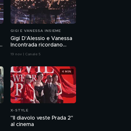
Mika e Michelle
Hunziker: l'intervento
integrale
Max Angioni e Michelle
Hunziker: l'intervento
GIGI E VANESSA INSIEME
integrale
Gigi D'Alessio e Vanessa
o
Incontrada ricordano
Peppe Vessicchio
19 nov | Canale 5
4 MIN
X-STYLE
"Il diavolo veste Prada 2"
al cinema