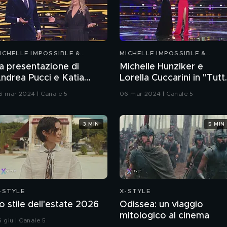
ICHELLE IMPOSSIBLE &
MICHELLE IMPOSSIBLE &
RIENDS
FRIENDS
a presentazione di
Michelle Hunziker e
ndrea Pucci e Katia
Lorella Cuccarini in "Tutt
ollesa
matto"
6 mar 2024 | Canale 5
06 mar 2024 | Canale 5
3 MIN
5 MIN
-STYLE
X-STYLE
o stile dell'estate 2026
Odissea: un viaggio
mitologico al cinema
6 giu | Canale 5