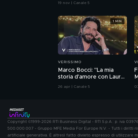
secondo Giorgio
19 nov | Canale 5
Panariello
1 MIN
VERISSIMO
V
Marco Bocci: "La mia
F
storia d'amore con Laura
M
Chiatti"
i
26 apr | Canale 5
0
Copyright ©1999-2026 RTI Business Digital - RTI S.p.A.: p. iva 039
500.000.007 - Gruppo MFE Media For Europe N.V. - Tutti i diritti ris
artificiale generativa. È altresì fatto divieto espresso di utilizzare