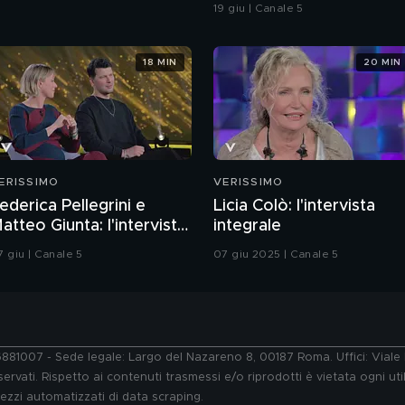
19 giu | Canale 5
18 MIN
20 MIN
ERISSIMO
VERISSIMO
ederica Pellegrini e
Licia Colò: l'intervista
atteo Giunta: l'intervista
integrale
ntegrale
7 giu | Canale 5
07 giu 2025 | Canale 5
76881007 - Sede legale: Largo del Nazareno 8, 00187 Roma. Uffici: Vial
ervati. Rispetto ai contenuti trasmessi e/o riprodotti è vietata ogni uti
 mezzi automatizzati di data scraping.