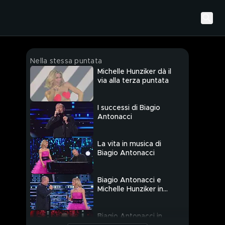
Nella stessa puntata
Michelle Hunziker dà il
via alla terza puntata
I successi di Biagio
Antonacci
La vita in musica di
Biagio Antonacci
Biagio Antonacci e
Michelle Hunziker in
"Se è vero che ci sei"
Biagio Antonacci in