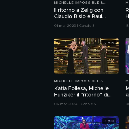
MICHELLE IMPOSSIBLE &
M
FRIENDS
F
Il ritorno a Zelig con
R
Claudio Bisio e Raul
H
Cremona
01 mar 2023 | Canale 5
1
9 MIN
MICHELLE IMPOSSIBLE &
M
FRIENDS
F
Katia Follesa, Michelle
M
Hunziker il "ritorno" di
g
Eros Ramazzotti
"
06 mar 2024 | Canale 5
0
F
6 MIN