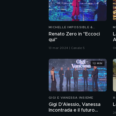
MICHELLE IMPOSSIBLE &
M
FRIENDS
F
Renato Zero in "Eccoci
L
qui"
A
F
13 mar 2024 | Canale 5
0
12 MIN
GIGI E VANESSA INSIEME
X
Gigi D'Alessio, Vanessa
L
Incontrada e il futuro
2