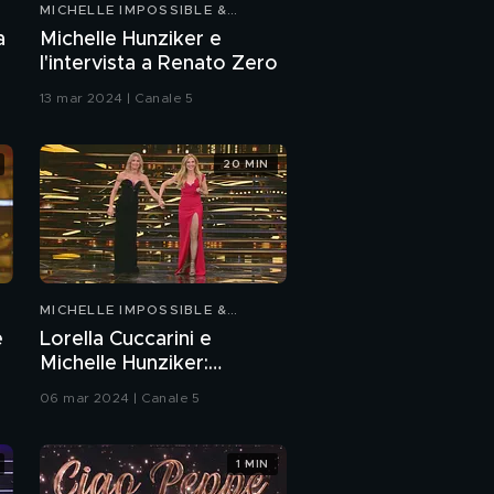
MICHELLE IMPOSSIBLE &
Michelle Hunziker e
FRIENDS
a
Michelle Hunziker e
Katia Follesa in
l'intervista a Renato Zero
"Telephone" e "Oops!...
I Did It Again "
13 mar 2024 | Canale 5
Michelle Hunziker
intervista Compro
Oro
20 MIN
La performance di
Andrea Rossastra
PROSSIMO VIDEO
I ringraziamenti di
Michelle Hunziker
MICHELLE IMPOSSIBLE &
FRIENDS
e
Lorella Cuccarini e
Biagio Antonacci e
Michelle Hunziker:
Michelle Hunziker:
l'intervento integrale
l'intervento integrale
06 mar 2024 | Canale 5
Claudio Amendola e
Michelle Hunziker:
1 MIN
l'intervento integrale