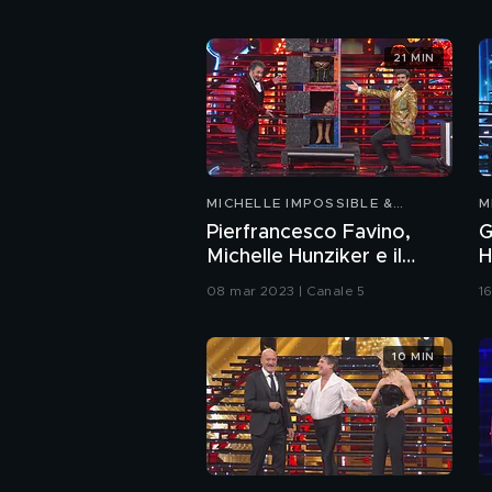
21 MIN
MICHELLE IMPOSSIBLE &
M
FRIENDS
Pierfrancesco Favino,
G
Michelle Hunziker e il
H
nuovo numero di magia
i
08 mar 2023 | Canale 5
1
del Mago Forest
10 MIN