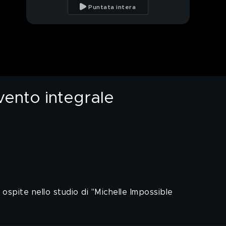
"Lasciati pensare"
Puntata intera
I momenti
imbarazzanti della
carriera di Claudio
Amendola
Claudio Amendola e il
listino prezzi
dell'estetista
vento integrale
Il Tuca Tuca di Claudio
Amendola e Michelle
Hunziker
Scintilla nei panni di
Mika
L'iconico medley di
Mika
 ospite nello studio di "Michelle Impossible
La chiacchierata tra
Mika e Michelle