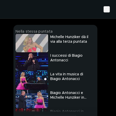
Nella stessa puntata
Michelle Hunziker dà il
via alla terza puntata
I successi di Biagio
Antonacci
La vita in musica di
Biagio Antonacci
Biagio Antonacci e
Michelle Hunziker in
"Se è vero che ci sei"
Biagio Antonacci in