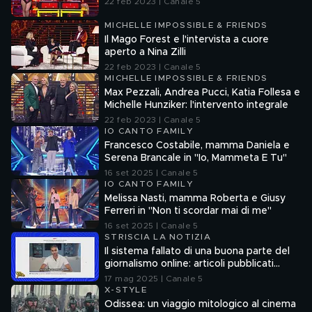
22 feb 2023 | Canale 5
MICHELLE IMPOSSIBLE & FRIENDS
Il Mago Forest e l'intervista a cuore
aperto a Nina Zilli
22 feb 2023 | Canale 5
MICHELLE IMPOSSIBLE & FRIENDS
Max Pezzali, Andrea Pucci, Katia Follesa e
Michelle Hunziker: l'intervento integrale
22 feb 2023 | Canale 5
IO CANTO FAMILY
Francesco Costabile, mamma Daniela e
Serena Brancale in "Io, Mammeta E Tu"
16 set 2025 | Canale 5
IO CANTO FAMILY
Melissa Nasti, mamma Roberta e Giusy
Ferreri in "Non ti scordar mai di me"
16 set 2025 | Canale 5
STRISCIA LA NOTIZIA
Il sistema fallato di una buona parte del
giornalismo online: articoli pubblicati
senza la verifica delle fonti
17 mag 2025 | Canale 5
X-STYLE
Odissea: un viaggio mitologico al cinema