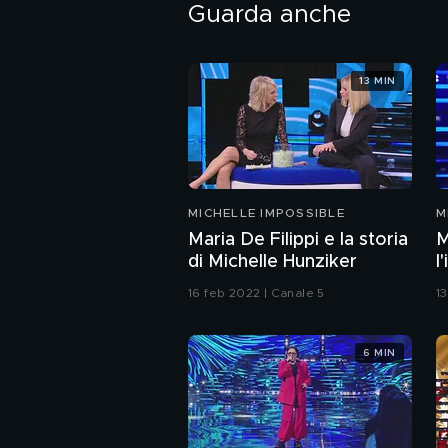
Guarda anche
13 MIN
MICHELLE IMPOSSIBLE
M
F
Maria De Filippi e la storia
M
di Michelle Hunziker
l
16 feb 2022 | Canale 5
1
6 MIN