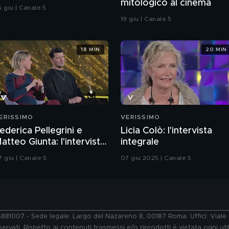
mitologico al cinema
6 giu | Canale 5
19 giu | Canale 5
18 MIN
20 MIN
ERISSIMO
VERISSIMO
ederica Pellegrini e
Licia Colò: l'intervista
atteo Giunta: l'intervista
integrale
ntegrale
7 giu | Canale 5
07 giu 2025 | Canale 5
76881007 - Sede legale: Largo del Nazareno 8, 00187 Roma. Uffici: Vial
ervati. Rispetto ai contenuti trasmessi e/o riprodotti è vietata ogni uti