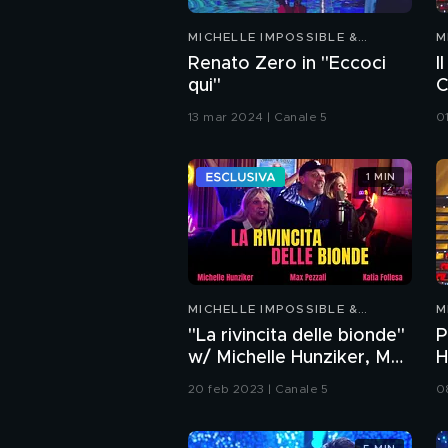
MICHELLE IMPOSSIBLE &
M
FRIENDS
F
Renato Zero in "Eccoci
I
qui"
C
C
13 mar 2024 | Canale 5
0
1 MIN
MICHELLE IMPOSSIBLE &
M
FRIENDS
F
"La rivincita delle bionde"
P
w/ Michelle Hunziker, Max
H
Pezzali e Katia Follesa
i
20 feb 2023 | Canale 5
0