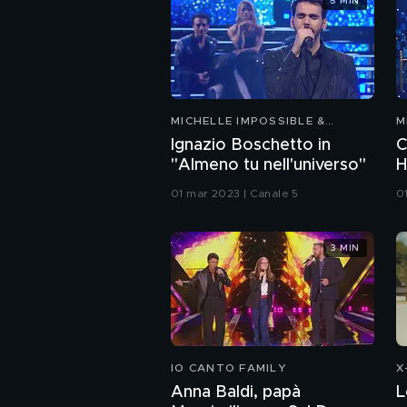
5 MIN
MICHELLE IMPOSSIBLE &
M
FRIENDS
F
Ignazio Boschetto in
C
"Almeno tu nell'universo"
H
C
01 mar 2023 | Canale 5
0
3 MIN
IO CANTO FAMILY
X
Anna Baldi, papà
L