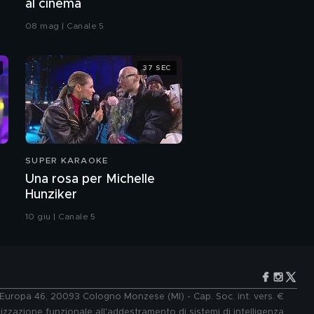
al cinema
Mago Forest
08 mag | Canale 5
Highlights: prima
puntata
37 SEC
SUPER KARAOKE
Una rosa per Michelle
Hunziker
10 giu | Canale 5
e Europa 46, 20093 Cologno Monzese (MI) - Cap. Soc. int. vers. €
lizzazione funzionale all'addestramento di sistemi di intelligenza