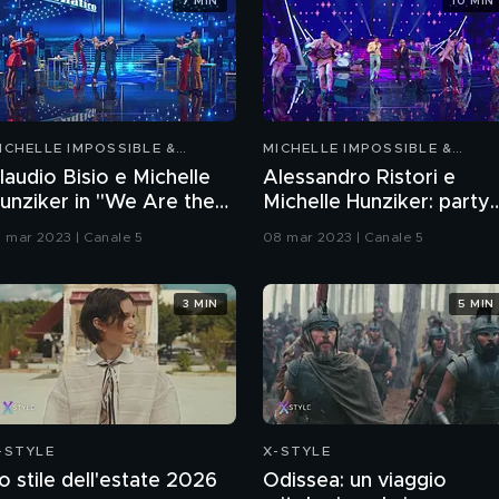
7 MIN
10 MIN
ICHELLE IMPOSSIBLE &
MICHELLE IMPOSSIBLE &
RIENDS
FRIENDS
laudio Bisio e Michelle
Alessandro Ristori e
unziker in "We Are the
Michelle Hunziker: party
hampions"
anni '60
1 mar 2023 | Canale 5
08 mar 2023 | Canale 5
3 MIN
5 MIN
-STYLE
X-STYLE
o stile dell'estate 2026
Odissea: un viaggio