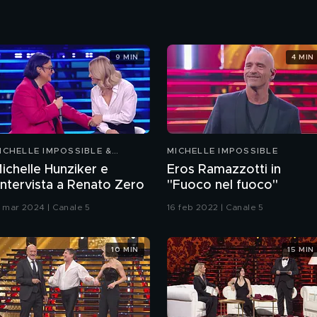
9 MIN
4 MIN
ICHELLE IMPOSSIBLE &
MICHELLE IMPOSSIBLE
RIENDS
ichelle Hunziker e
Eros Ramazzotti in
'intervista a Renato Zero
"Fuoco nel fuoco"
3 mar 2024 | Canale 5
16 feb 2022 | Canale 5
10 MIN
15 MIN