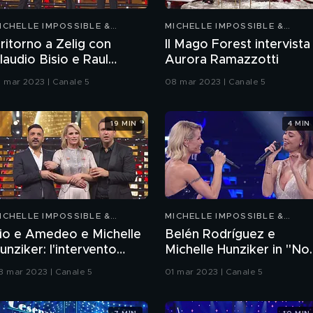
ICHELLE IMPOSSIBLE &
MICHELLE IMPOSSIBLE &
RIENDS
FRIENDS
l ritorno a Zelig con
Il Mago Forest intervista
laudio Bisio e Raul
Aurora Ramazzotti
remona
1 mar 2023 | Canale 5
08 mar 2023 | Canale 5
19 MIN
4 MIN
ICHELLE IMPOSSIBLE &
MICHELLE IMPOSSIBLE &
RIENDS
FRIENDS
io e Amedeo e Michelle
Belén Rodríguez e
unziker: l'intervento
Michelle Hunziker in "No
ntegrale
je ne regrette rien"
8 mar 2023 | Canale 5
01 mar 2023 | Canale 5