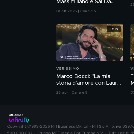
Massimiliano e Sal Da
2
Vinci in "Cercami"
01 ott 2025 | Canale 5
1 MIN
VERISSIMO
V
Marco Bocci: "La mia
F
storia d'amore con Laura
M
Chiatti"
i
26 apr | Canale 5
0
Copyright ©1999-2026 RTI Business Digital - RTI S.p.A.: p. iva 039
500.000.007 - Gruppo MFE Media For Europe N.V. - Tutti i diritti ris