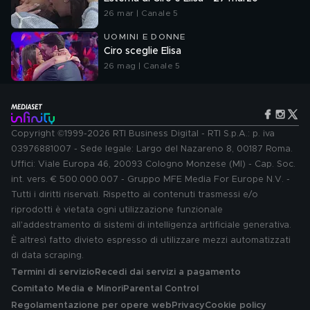
26 mar | Canale 5
UOMINI E DONNE
Ciro sceglie Elisa
26 mag | Canale 5
Copyright ©1999-2026 RTI Business Digital - RTI S.p.A.: p. iva
03976881007 - Sede legale: Largo del Nazareno 8, 00187 Roma.
Uffici: Viale Europa 46, 20093 Cologno Monzese (MI) - Cap. Soc.
int. vers. € 500.000.007 - Gruppo MFE Media For Europe N.V. -
Tutti i diritti riservati. Rispetto ai contenuti trasmessi e/o
riprodotti è vietata ogni utilizzazione funzionale
all'addestramento di sistemi di intelligenza artificiale generativa.
È altresì fatto divieto espresso di utilizzare mezzi automatizzati
di data scraping.
Termini di servizio
Recedi dai servizi a pagamento
Comitato Media e Minori
Parental Control
Regolamentazione per opere web
Privacy
Cookie policy