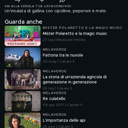
VAI ALLA SERIE
LA TUA LISTA
CONDIVIDI
Un'insalata di gallina con cipolline, peperoni e mele.
Guarda anche
MISTER POLARETTO E LA MAGIC MUSIC
Mister Polaretto e la magic music
27 lug | Mediaset Infinity
PROSSIMO VIDEO
MELAVERDE
Fattoria tra le nuvole
03 mag | Canale 5
MELAVERDE
La storia di un'azienda agricola di
generazione in generazione
26 lug | Canale 5
MELAVERDE
Re culatello
09 apr 2017 | Canale 5
MELAVERDE
L'importanza delle api
25 gen | Canale 5