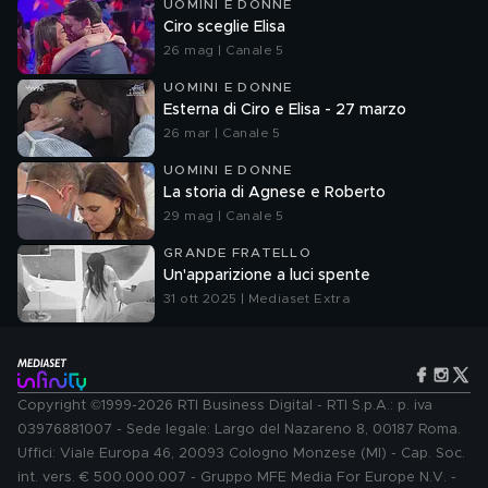
UOMINI E DONNE
Ciro sceglie Elisa
26 mag | Canale 5
UOMINI E DONNE
Esterna di Ciro e Elisa - 27 marzo
26 mar | Canale 5
UOMINI E DONNE
La storia di Agnese e Roberto
29 mag | Canale 5
GRANDE FRATELLO
Un'apparizione a luci spente
31 ott 2025 | Mediaset Extra
Copyright ©1999-2026 RTI Business Digital - RTI S.p.A.: p. iva
03976881007 - Sede legale: Largo del Nazareno 8, 00187 Roma.
Uffici: Viale Europa 46, 20093 Cologno Monzese (MI) - Cap. Soc.
int. vers. € 500.000.007 - Gruppo MFE Media For Europe N.V. -