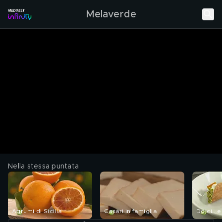
Melaverde
Nella stessa puntata
Agrumi di Sicilia
Casari in famiglia
Dolci...