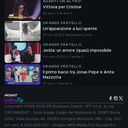
AVANTI UN ALTRO!
Vittoria per Cristina!
22 giu | Canale 5
GRANDE FRATELLO
Un'apparizione a luci spente
31 ott 2025 | Mediaset Extra
GRANDE FRATELLO
Jonita: un amore (quasi) impossibile
04 nov 2025 | Canale 5
GRANDE FRATELLO
Il primo bacio tra Jonas Pepe e Anita
Mazzotta
10 nov | Canale 5
Copyright ©1999-2026 RTI Business Digital - RTI S.p.A.: p. iva
03976881007 - Sede legale: Largo del Nazareno 8, 00187 Roma.
Uffici: Viale Europa 46, 20093 Cologno Monzese (MI) - Cap. Soc.
int. vers. € 500.000.007 - Gruppo MFE Media For Europe N.V. -