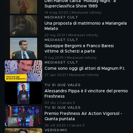
Den Harrow canta "Holiday Night" a
Superclassifica Show 1989
14 mag 2020 | Mediaset Infinity
MEDIASET CULT
Una proposta di matrimonio a Mariangela
Melato
22 lug 2021 | Mediaset Infinity
MEDIASET CULT
Giuseppe Bergomi e Franco Baresi
vittime di Scherzi a parte
11 lug 2019 | Mediaset Infinity
MEDIASET CULT
Come sono oggi gli attori di Magnum P.I.
27 apr 2021 | Mediaset Infinity
TU SI QUE VALES
Alessandro Pippa è il vincitore del premio
Freshness
07 dic | Canale 5
TU SI QUE VALES
Premio Freshness Air Action Vigorsol -
Quinta puntata
26 ott 2025 | Canale 5
VERISSIMO