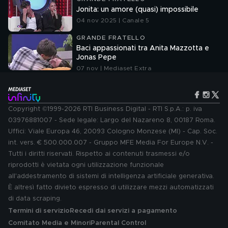
Jonita: un amore (quasi) impossibile
04 nov 2025 | Canale 5
GRANDE FRATELLO
Baci appassionati tra Anita Mazzotta e
Jonas Pepe
07 nov | Mediaset Extra
Copyright ©1999-2026 RTI Business Digital - RTI S.p.A.: p. iva
03976881007 - Sede legale: Largo del Nazareno 8, 00187 Roma.
Uffici: Viale Europa 46, 20093 Cologno Monzese (MI) - Cap. Soc.
int. vers. € 500.000.007 - Gruppo MFE Media For Europe N.V. -
Tutti i diritti riservati. Rispetto ai contenuti trasmessi e/o
riprodotti è vietata ogni utilizzazione funzionale
all'addestramento di sistemi di intelligenza artificiale generativa.
È altresì fatto divieto espresso di utilizzare mezzi automatizzati
di data scraping.
Termini di servizio
Recedi dai servizi a pagamento
Comitato Media e Minori
Parental Control