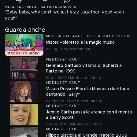
VAI ALLA SERIE
LA TUA LISTA
CONDIVIDI
"Baby baby, why can't we just stay together, yeah yeah
yeah"
Guarda anche
MISTER POLARETTO E LA MAGIC MUSIC
Mister Polaretto e la magic music
27 lug | Mediaset Infinity
PROSSIMO VIDEO
MEDIASET CULT
Gennaro Gattuso vittima di Scherzi a
Parte nel 1999
19 dic 2019 | Mediaset Infinity
MEDIASET CULT
Vasco Rossi e Fiorella Mannoia duettano
cantando "Sally"
23 apr 2019 | Mediaset Infinity
MEDIASET CULT
Jennie Garth passa le arance con il mento
a Gerry Scotti
01 apr 2019 | Mediaset Infinity
MEDIASET CULT
Filippo Bisciglia al Grande Fratello 2006