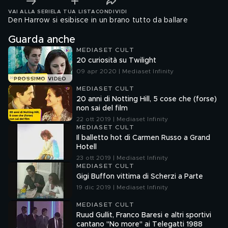
VAI ALLA SERIE
LA TUA LISTA
CONDIVIDI
Den Harrow si esibisce in un brano tutto da ballare
Guarda anche
MEDIASET CULT
20 curiosità su Twilight
09 apr 2020 | Mediaset Infinity
PROSSIMO VIDEO
MEDIASET CULT
20 anni di Notting Hill, 5 cose che (forse)
non sai del film
22 ott 2019 | Mediaset Infinity
MEDIASET CULT
Il balletto hot di Carmen Russo a Grand
Hotell
23 ott 2019 | Mediaset Infinity
MEDIASET CULT
Gigi Buffon vittima di Scherzi a Parte
19 dic 2019 | Mediaset Infinity
MEDIASET CULT
Ruud Gullit, Franco Baresi e altri sportivi
cantano "No more" ai Telegatti 1988