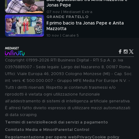
Jonas Pepe
07 nov | Mediaset Extra
GRANDE FRATELLO
Il primo bacio tra Jonas Pepe e Anita
Mazzotta
10 nov | Canale 5
Copyright ©1999-2026 RTI Business Digital - RTI S.p.A.: p. iva
03976881007 - Sede legale: Largo del Nazareno 8, 00187 Roma.
Uffici: Viale Europa 46, 20093 Cologno Monzese (MI) - Cap. Soc.
int. vers. € 500.000.007 - Gruppo MFE Media For Europe N.V. -
Tutti i diritti riservati. Rispetto ai contenuti trasmessi e/o
riprodotti è vietata ogni utilizzazione funzionale
all'addestramento di sistemi di intelligenza artificiale generativa.
È altresì fatto divieto espresso di utilizzare mezzi automatizzati
di data scraping.
Termini di servizio
Recedi dai servizi a pagamento
Comitato Media e Minori
Parental Control
Regolamentazione per opere web
Privacy
Cookie policy