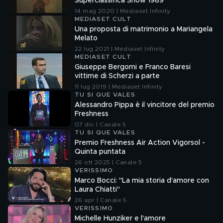
Superclassifica Show 1989
14 mag 2020 | Mediaset Infinity
MEDIASET CULT
Una proposta di matrimonio a Mariangela
Melato
22 lug 2021 | Mediaset Infinity
MEDIASET CULT
Giuseppe Bergomi e Franco Baresi
vittime di Scherzi a parte
11 lug 2019 | Mediaset Infinity
TU SI QUE VALES
Alessandro Pippa è il vincitore del premio
Freshness
07 dic | Canale 5
TU SI QUE VALES
Premio Freshness Air Action Vigorsol -
Quinta puntata
26 ott 2025 | Canale 5
VERISSIMO
Marco Bocci: "La mia storia d'amore con
Laura Chiatti"
26 apr | Canale 5
VERISSIMO
Michelle Hunziker e l'amore