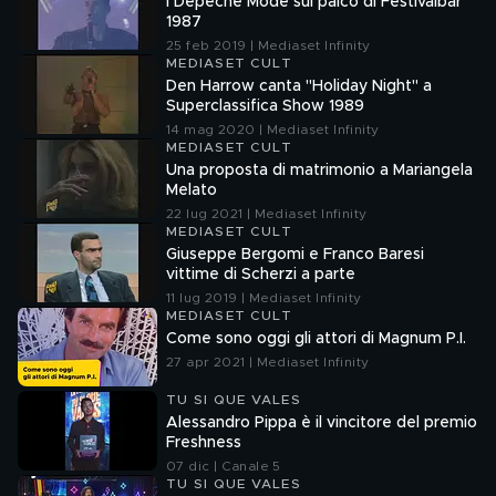
I Depeche Mode sul palco di Festivalbar
1987
25 feb 2019 | Mediaset Infinity
MEDIASET CULT
Den Harrow canta "Holiday Night" a
Superclassifica Show 1989
14 mag 2020 | Mediaset Infinity
MEDIASET CULT
Una proposta di matrimonio a Mariangela
Melato
22 lug 2021 | Mediaset Infinity
MEDIASET CULT
Giuseppe Bergomi e Franco Baresi
vittime di Scherzi a parte
11 lug 2019 | Mediaset Infinity
MEDIASET CULT
Come sono oggi gli attori di Magnum P.I.
27 apr 2021 | Mediaset Infinity
TU SI QUE VALES
Alessandro Pippa è il vincitore del premio
Freshness
07 dic | Canale 5
TU SI QUE VALES