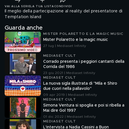
VAI ALLA SERIE
LA TUA LISTA
CONDIVIDI
Il meglio della partecipazione al reality del presentatore di
Temptation Island
Guarda anche
MISTER POLARETTO E LA MAGIC MUSIC
Mister Polaretto e la magic music
27 lug | Mediaset Infinity
PROSSIMO VIDEO
MEDIASET CULT
Corrado presenta i peggiori cantanti della
Corrida del 1986
23 giu 2021 | Mediaset Infinity
MEDIASET CULT
La nuova sigla illustrata di "Mila e Shiro
due cuori nella pallavolo"
09 apr 2019 | Mediaset Infinity
MEDIASET CULT
Simona Ventura si spoglia e poi si ribella a
Mai dire Gol 1997
01 dic 2022 | Mediaset Infinity
MEDIASET CULT
L'intervista a Nadia Cassini a Buon