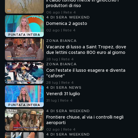
Il caldo torrido mette in ginocchio i
produttori di riso
06 ago | Rete 4
4 DI SERA WEEKEND
Domenica 2 agosto
02 ago | Rete 4
PUNTATA INTERA
ZONA BIANCA
Vacanze di lusso a Saint Tropez, dove
due lettini costano 800 euro al giorno
28 lug | Rete 4
ZONA BIANCA
Con l'estate il lusso esagera e diventa
"cafone"
28 lug | Rete 4
4 DI SERA NEWS
Venerdì 31 luglio
31 lug | Rete 4
PUNTATA INTERA
4 DI SERA WEEKEND
Frontiere chiuse, al via i controlli negli
aeroporti
02 ago | Rete 4
4 DI SERA WEEKEND