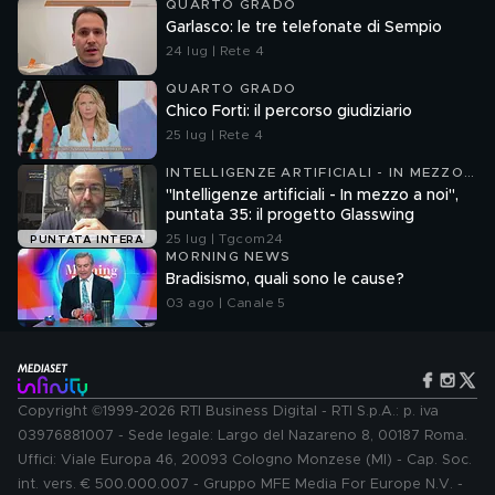
QUARTO GRADO
Garlasco: le tre telefonate di Sempio
24 lug | Rete 4
QUARTO GRADO
Chico Forti: il percorso giudiziario
25 lug | Rete 4
INTELLIGENZE ARTIFICIALI - IN MEZZO
A NOI
"Intelligenze artificiali - In mezzo a noi",
puntata 35: il progetto Glasswing
25 lug | Tgcom24
PUNTATA INTERA
MORNING NEWS
Bradisismo, quali sono le cause?
03 ago | Canale 5
Copyright ©1999-2026 RTI Business Digital - RTI S.p.A.: p. iva
03976881007 - Sede legale: Largo del Nazareno 8, 00187 Roma.
Uffici: Viale Europa 46, 20093 Cologno Monzese (MI) - Cap. Soc.
int. vers. € 500.000.007 - Gruppo MFE Media For Europe N.V. -