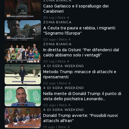
ZONA BIANCA
Caso Garlasco e il sopralluogo dei
Carabinieri
30 lug | Rete 4
ZONA BIANCA
A Ceuta tra paura e rabbia, i migranti:
"Sognamo l'Europa"
03 ago | Rete 4
ZONA BIANCA
In diretta da Ostuni: "Per difenderci dal
caldo abbiamo solo i ventagli"
30 lug | Rete 4
4 DI SERA WEEKEND
Metodo Trump: minacce di attacchi e
ripensamenti
02 ago | Rete 4
4 DI SERA WEEKEND
Nella mente di Donald Trump: il punto di
vista dello psichiatra Leonardo
Mendolicchio
02 ago | Rete 4
4 DI SERA WEEKEND
Donald Trump avverte: "Possibili nuovi
attacchi all'Iran"
01 ago | Rete 4