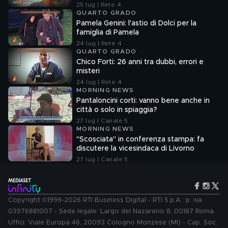
25 lug | Rete 4
QUARTO GRADO
Pamela Genini: l'astio di Dolci per la
famiglia di Pamela
24 lug | Rete 4
QUARTO GRADO
Chico Forti: 26 anni tra dubbi, errori e
misteri
24 lug | Rete 4
MORNING NEWS
Pantaloncini corti: vanno bene anche in
città o solo in spiaggia?
27 lug | Canale 5
MORNING NEWS
"Scosciata" in conferenza stampa: fa
discutere la vicesindaca di Livorno
27 lug | Canale 5
Copyright ©1999-2026 RTI Business Digital - RTI S.p.A.: p. iva
03976881007 - Sede legale: Largo del Nazareno 8, 00187 Roma.
Uffici: Viale Europa 46, 20093 Cologno Monzese (MI) - Cap. Soc.