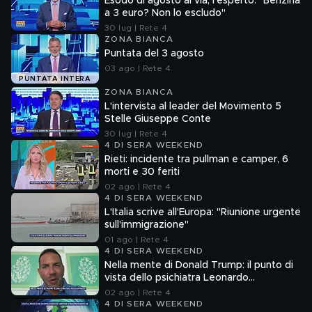
Esodo di agosto al via, l'esperto: "Benzina
a 3 euro? Non lo escludo"
30 lug | Rete 4
ZONA BIANCA
Puntata del 3 agosto
03 ago | Rete 4
PUNTATA INTERA
ZONA BIANCA
L'intervista al leader del Movimento 5
Stelle Giuseppe Conte
30 lug | Rete 4
4 DI SERA WEEKEND
Rieti: incidente tra pullman e camper, 6
morti e 30 feriti
02 ago | Rete 4
4 DI SERA WEEKEND
L'Italia scrive all'Europa: "Riunione urgente
sull'immigrazione"
01 ago | Rete 4
4 DI SERA WEEKEND
Nella mente di Donald Trump: il punto di
vista dello psichiatra Leonardo
Mendolicchio
02 ago | Rete 4
4 DI SERA WEEKEND