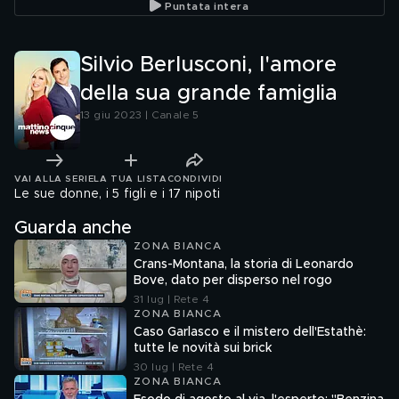
Puntata intera
Silvio Berlusconi, l'amore
della sua grande famiglia
13 giu 2023 | Canale 5
VAI ALLA SERIE
LA TUA LISTA
CONDIVIDI
Le sue donne, i 5 figli e i 17 nipoti
Guarda anche
ZONA BIANCA
Crans-Montana, la storia di Leonardo
Bove, dato per disperso nel rogo
31 lug | Rete 4
ZONA BIANCA
Caso Garlasco e il mistero dell'Estathè:
tutte le novità sui brick
30 lug | Rete 4
ZONA BIANCA