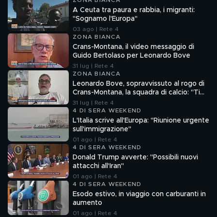
ZONA BIANCA
A Ceuta tra paura e rabbia, i migranti:
"Sognamo l'Europa"
03 ago | Rete 4
ZONA BIANCA
Crans-Montana, il video messaggio di
Guido Bertolaso per Leonardo Bove
31 lug | Rete 4
ZONA BIANCA
Leonardo Bove, sopravvissuto al rogo di
Crans-Montana, la squadra di calcio: "Ti
aspettiamo"
31 lug | Rete 4
4 DI SERA WEEKEND
L'Italia scrive all'Europa: "Riunione urgente
sull'immigrazione"
01 ago | Rete 4
4 DI SERA WEEKEND
Donald Trump avverte: "Possibili nuovi
attacchi all'Iran"
01 ago | Rete 4
4 DI SERA WEEKEND
Esodo estivo, in viaggio con carburanti in
aumento
01 ago | Rete 4